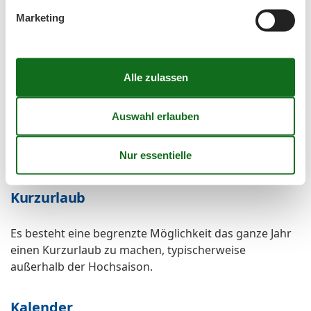
Garten zur Nutzung
Marketing
Parkplatz
Sitzecke im Garten
Unterkünfte
Allergikerfreundlich
Fahrradraum abschließbar
Grillmöglichkeit
Internet im öff. Bereich
Nichtraucherhaus
Wäscheservice
Kurzurlaub
Es besteht eine begrenzte Möglichkeit das ganze Jahr
einen Kurzurlaub zu machen, typischerweise
außerhalb der Hochsaison.
Kalender