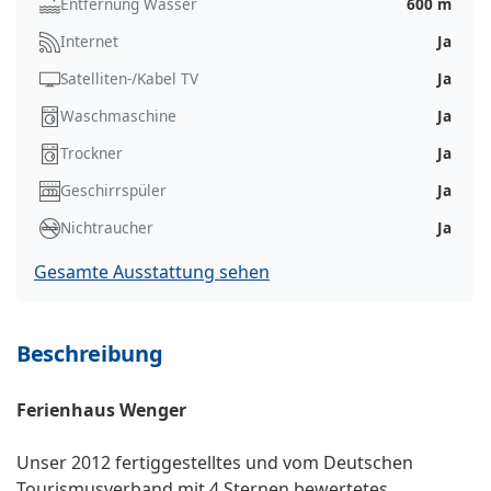
Entfernung Wasser
600 m
Internet
Ja
Satelliten-/Kabel TV
Ja
Waschmaschine
Ja
Trockner
Ja
Geschirrspüler
Ja
Nichtraucher
Ja
Gesamte Ausstattung sehen
Beschreibung
Ferienhaus Wenger
Unser 2012 fertiggestelltes und vom Deutschen
Tourismusverband mit 4 Sternen bewertetes