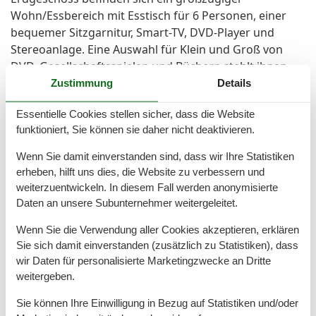
Wohn/Essbereich mit Esstisch für 6 Personen, einer
bequemer Sitzgarnitur, Smart-TV, DVD-Player und
Stereoanlage. Eine Auswahl für Klein und Groß von
DVD, Gesellschaftsspielen und Büchern stehlt ihnen
zur Verfügung. Die Küche ist komplett eingerichtete
Zustimmung
Details
mit Cerankochfeld, Backofen, Mikrowelle,
Essentielle Cookies stellen sicher, dass die Website
Geschirrspüler, Kühlschrank mit Gefrierfach, Mixer,
funktioniert, Sie können sie daher nicht deaktivieren.
Toaster, Eierkocher, Kaffeemaschine und einer Senseo-
Maschine. Für Kinder ist ein Hochstuhl sowie
Wenn Sie damit einverstanden sind, dass wir Ihre Statistiken
Kindergeschirr vorhanden. Im Erdgeschoss befindet
erheben, hilft uns dies, die Website zu verbessern und
sich das kleinere Badezimmer mit WC und Dusche und
weiterzuentwickeln. In diesem Fall werden anonymisierte
Fön. Das gesamte Erdgeschoss ist gefliest. Im
Daten an unsere Subunternehmer weitergeleitet.
Obergeschoss befinden sich die 3 Schlafräume (2 mit
Wenn Sie die Verwendung aller Cookies akzeptieren, erklären
Doppelbetten und 1 mit 2 Einzelbetten). Ein weiterer
Sie sich damit einverstanden (zusätzlich zu Statistiken), dass
Fernseher ist einem Doppelbett -Schlafzimmer
wir Daten für personalisierte Marketingzwecke an Dritte
vorhanden. Im großzügig geschnitten Duschbad
weitergeben.
befindet sich die Waschmaschine und der
Wäschetrockner, sowie ein Fön. Das OG ist bis auf das
Sie können Ihre Einwilligung in Bezug auf Statistiken und/oder