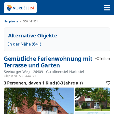
Hauptseite
530-444971
Alternative Objekte
In der Nähe (641)
Gemütliche Ferienwohnung mit
Teilen
Terrasse und Garten
Seeburger Weg
 - 26409
 - Carolinensiel-Harlesiel
Objekt Nr.:
530-444971
3 Personen
davon 1 Kind (0-3 Jahre alt)
F
h