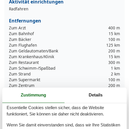
Aktivität einrichtungen
Radfahren
Entfernungen
Zum Arzt
400 m
Zum Bahnhof
15 km
Zum Bäcker
100 m
Zum Flughafen
125 km
Zum Geldautomaten/Bank
200 m
Zum Krankenhaus/Klinik
15 km
Zum Restaurant
300 m
Zum Schwimm-/Spaßbad
1 km
Zum Strand
2 km
Zum Supermarkt
100 m
Zum Zentrum
200 m
Zur Autobahn
32 km
Zustimmung
Details
Zur Bushaltestelle
400 m
Zur Tourist-Information
600 m
Essentielle Cookies stellen sicher, dass die Website
Grundeinrichtungen
funktioniert, Sie können sie daher nicht deaktivieren.
Größe
50 m²
Wenn Sie damit einverstanden sind, dass wir Ihre Statistiken
Jahr renoviert
2019