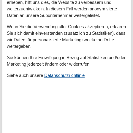
erheben, hilft uns dies, die Website zu verbessern und
weiterzuentwickeln. In diesem Fall werden anonymisierte
Kinder einrichtungen
Daten an unsere Subunternehmer weitergeleitet.
Familienfreundlich
Wenn Sie die Verwendung aller Cookies akzeptieren, erklären
Serviceeinrichtungen
Sie sich damit einverstanden (zusätzlich zu Statistiken), dass
Allergikerger. (tierfrei)
wir Daten für personalisierte Marketingzwecke an Dritte
Backofen
weitergeben.
Bügelbrett
Doppelbett
Sie können Ihre Einwilligung in Bezug auf Statistiken und/oder
Dusche/WC
Marketing jederzeit ändern oder widerrufen.
Ebenerdig
Gefriermöglichkeit
Siehe auch unsere
Datanschutzrichtlinie
Heizung
Hochstuhl
Haartrockner
Insektenschutz/Gaze
Internet - WLAN
Kabel / Sat
Kaffeemaschine
Kühlschrank
Mikrowelle
Nichtraucher