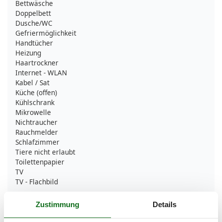
Bettwäsche
Doppelbett
Dusche/WC
Gefriermöglichkeit
Handtücher
Heizung
Haartrockner
Internet - WLAN
Kabel / Sat
Küche (offen)
Kühlschrank
Mikrowelle
Nichtraucher
Rauchmelder
Schlafzimmer
Tiere nicht erlaubt
Toilettenpapier
TV
TV - Flachbild
Umliegende einrichtungen
Zustimmung
Details
Fahrradunterstellmöglichkeit