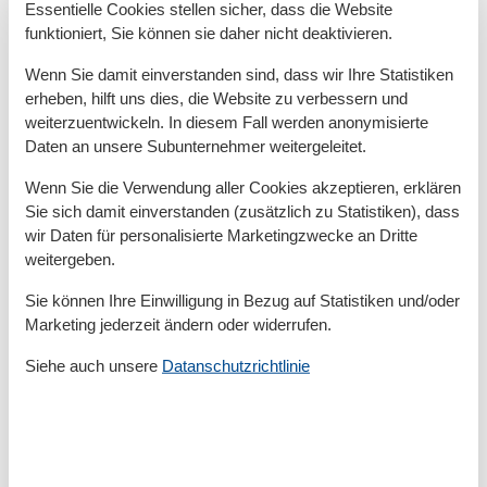
Garten zur Nutzung
Essentielle Cookies stellen sicher, dass die Website
Parkplatz
funktioniert, Sie können sie daher nicht deaktivieren.
Sitzecke im Garten
Umzäuntes Grundstrück
Wenn Sie damit einverstanden sind, dass wir Ihre Statistiken
erheben, hilft uns dies, die Website zu verbessern und
Unterkünfte
weiterzuentwickeln. In diesem Fall werden anonymisierte
Allergikerfreundlich
Daten an unsere Subunternehmer weitergeleitet.
Fahrradraum abschließbar
Internet im öff. Bereich
Wenn Sie die Verwendung aller Cookies akzeptieren, erklären
Nichtraucherhaus
Sie sich damit einverstanden (zusätzlich zu Statistiken), dass
Wäscheservice
wir Daten für personalisierte Marketingzwecke an Dritte
weitergeben.
Sie können Ihre Einwilligung in Bezug auf Statistiken und/oder
Kurzurlaub
Marketing jederzeit ändern oder widerrufen.
Es besteht eine begrenzte Möglichkeit das ganze Jahr
Siehe auch unsere
Datanschutzrichtlinie
einen Kurzurlaub zu machen, typischerweise
außerhalb der Hochsaison.
Kalender