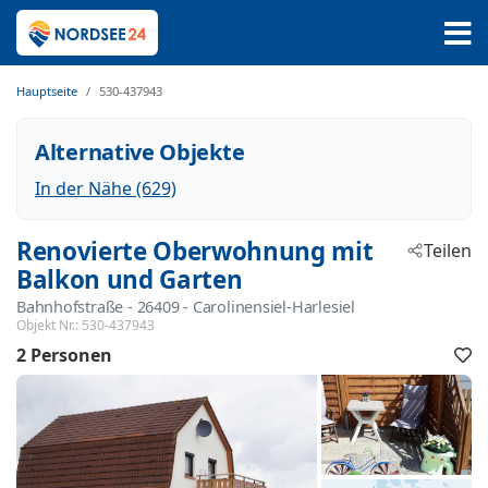
Hauptseite
530-437943
Alternative Objekte
In der Nähe (629)
Renovierte Oberwohnung mit
Teilen
Balkon und Garten
Bahnhofstraße
 - 26409
 - Carolinensiel-Harlesiel
Objekt Nr.:
530-437943
2 Personen
F
h