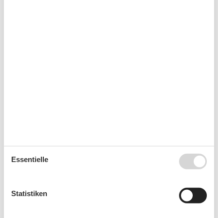
Mo
Di
Mi
Do
Fr
Sa
So
40
1
2
3
4
41
5
6
7
8
9
10
11
42
12
13
14
15
16
17
18
43
19
20
21
22
23
24
25
44
26
27
28
29
30
31
45
Frei
Nicht frei
Ankunft möglich
Dauer
Essentielle
Statistiken