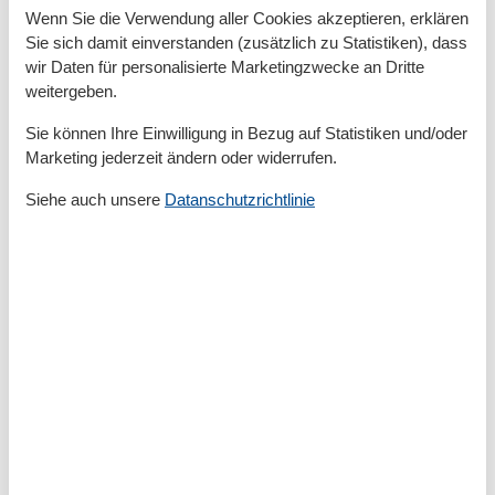
Wenn Sie die Verwendung aller Cookies akzeptieren, erklären
Serviceeinrichtungen
Sie sich damit einverstanden (zusätzlich zu Statistiken), dass
Allergikerger. (tierfrei)
wir Daten für personalisierte Marketingzwecke an Dritte
Backofen
weitergeben.
BADEWANNE
Doppelbett
Sie können Ihre Einwilligung in Bezug auf Statistiken und/oder
Dusche/WC
Marketing jederzeit ändern oder widerrufen.
Einzelbett
Französisches Bett
Siehe auch unsere
Datanschutzrichtlinie
Gefriermöglichkeit
Hochstuhl
Internet - WLAN
Küche (offen)
Kühlschrank
Mehrere Schlafzimmer
Mikrowelle
Nichtraucher
Reise-/Kinderbett
Spülmaschine
Terrasse
Tiere nicht erlaubt
TV - Flachbild