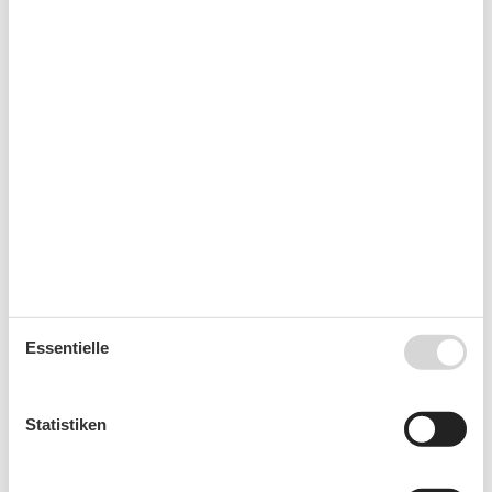
Kalender
Ankunft
August 2026
Mo
Di
Mi
Do
Fr
Sa
So
31
1
2
32
3
4
5
6
7
8
9
Essentielle
33
10
11
12
13
14
15
16
34
17
18
19
20
21
22
23
Statistiken
35
24
25
26
27
28
29
30
36
31