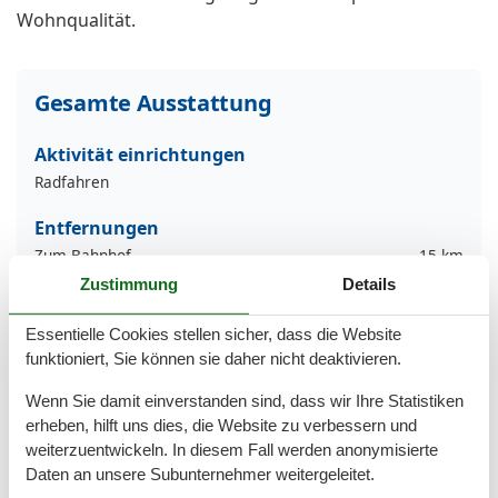
Wohnqualität.
Gesamte Ausstattung
Aktivität einrichtungen
Radfahren
Entfernungen
Zum Bahnhof
15 km
Zum Strand
2,5 km
Zustimmung
Details
Zum Zentrum
500 m
Zur Autobahn
20 km
Essentielle Cookies stellen sicher, dass die Website
Zur Bushaltestelle
500 m
funktioniert, Sie können sie daher nicht deaktivieren.
Grundeinrichtungen
Wenn Sie damit einverstanden sind, dass wir Ihre Statistiken
Größe
80 m²
erheben, hilft uns dies, die Website zu verbessern und
weiterzuentwickeln. In diesem Fall werden anonymisierte
Kinder einrichtungen
Daten an unsere Subunternehmer weitergeleitet.
Familienfreundlich