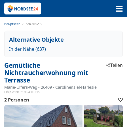
Hauptseite
530-410219
Alternative Objekte
In der Nähe (637)
Gemütliche
Teilen
Nichtraucherwohnung mit
Terrasse
Marie-Ulfers-Weg
 - 26409
 - Carolinensiel-Harlesiel
Objekt Nr.:
530-410219
2 Personen
F
h