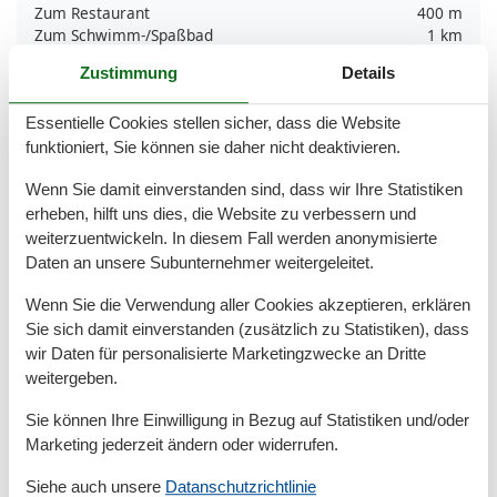
Zum Restaurant
400 m
Zum Schwimm-/Spaßbad
1 km
Zum Strand
1,8 km
Zustimmung
Details
Zum Supermarkt
1,2 km
Zum Zentrum
1,5 km
Essentielle Cookies stellen sicher, dass die Website
Zur Badestelle/Gewässer
1,9 km
Zur Bushaltestelle
500 m
funktioniert, Sie können sie daher nicht deaktivieren.
Zur Tourist-Information
1 km
Wenn Sie damit einverstanden sind, dass wir Ihre Statistiken
Grundeinrichtungen
erheben, hilft uns dies, die Website zu verbessern und
weiterzuentwickeln. In diesem Fall werden anonymisierte
Größe
60 m²
Daten an unsere Subunternehmer weitergeleitet.
Kinder einrichtungen
Wenn Sie die Verwendung aller Cookies akzeptieren, erklären
Familienfreundlich
Sie sich damit einverstanden (zusätzlich zu Statistiken), dass
wir Daten für personalisierte Marketingzwecke an Dritte
Serviceeinrichtungen
weitergeben.
Allergikerger. (tierfrei)
Backofen
Sie können Ihre Einwilligung in Bezug auf Statistiken und/oder
Doppelbett
Marketing jederzeit ändern oder widerrufen.
Dusche/WC
Ebenerdig
Siehe auch unsere
Datanschutzrichtlinie