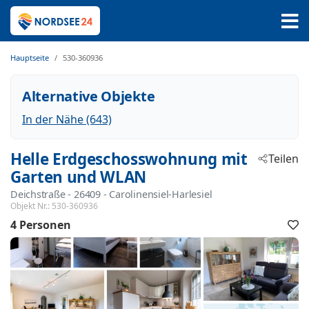
Hauptseite
530-360936
Alternative Objekte
In der Nähe (643)
Helle Erdgeschosswohnung mit
Teilen
Garten und WLAN
Deichstraße
 - 26409
 - Carolinensiel-Harlesiel
Objekt Nr.:
530-360936
4 Personen
F
h