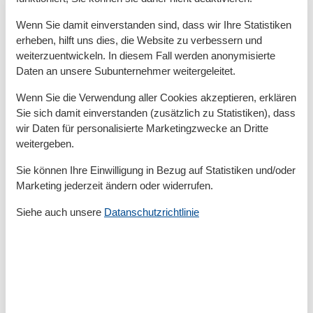
Zum Arzt
700 m
Zum Bahnhof
16 km
Wenn Sie damit einverstanden sind, dass wir Ihre Statistiken
Zum Bäcker
500 m
erheben, hilft uns dies, die Website zu verbessern und
Zum Geldautomaten/Bank
500 m
weiterzuentwickeln. In diesem Fall werden anonymisierte
Zum Krankenhaus/Klinik
16 km
Daten an unsere Subunternehmer weitergeleitet.
Zum Restaurant
300 m
Zum Schwimm-/Spaßbad
1,2 km
Wenn Sie die Verwendung aller Cookies akzeptieren, erklären
Zum Strand
2,5 km
Sie sich damit einverstanden (zusätzlich zu Statistiken), dass
Zum Supermarkt
500 m
wir Daten für personalisierte Marketingzwecke an Dritte
Zum Zentrum
500 m
weitergeben.
Zur Autobahn
32 km
Zur Badestelle/Gewässer
2,5 km
Sie können Ihre Einwilligung in Bezug auf Statistiken und/oder
Zur Bushaltestelle
300 m
Marketing jederzeit ändern oder widerrufen.
Zur Therme
1,2 km
Zur Tourist-Information
1,2 km
Siehe auch unsere
Datanschutzrichtlinie
Grundeinrichtungen
Baujahr
2017
Größe
70 m²
Kinder einrichtungen
Familienfreundlich