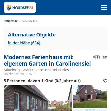
Hauptseite
530-337495
Alternative Objekte
In der Nähe (634)
Modernes Ferienhaus mit
Teilen
eigenem Garten in Carolinensiel
Mittelweg
 - 26409
 - Carolinensiel-Harlesiel
Objekt Nr.:
530-337495
5 Personen
davon 1 Kind (0-2 Jahre alt)
F
h