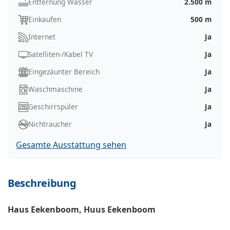
Entfernung Wasser
2.500 m
Einkaufen
500 m
Internet
Ja
Satelliten-/Kabel TV
Ja
Eingezäunter Bereich
Ja
Waschmaschine
Ja
Geschirrspüler
Ja
Nichtraucher
Ja
Gesamte Ausstattung sehen
Beschreibung
Haus Eekenboom, Huus Eekenboom