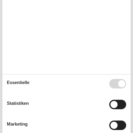
Raucherbereich
Kurzurlaub
Es besteht eine begrenzte Möglichkeit das ganze Jahr
einen Kurzurlaub zu machen, typischerweise
außerhalb der Hochsaison.
Kalender
Essentielle
Ankunft
Statistiken
August 2026
Marketing
Mo
Di
Mi
Do
Fr
Sa
So