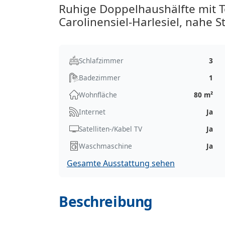
Ruhige Doppelhaushälfte mit 
Carolinensiel-Harlesiel, nahe 
Schlafzimmer
3
Badezimmer
1
Wohnfläche
80 m²
Internet
Ja
Satelliten-/Kabel TV
Ja
Waschmaschine
Ja
Gesamte Ausstattung sehen
Beschreibung