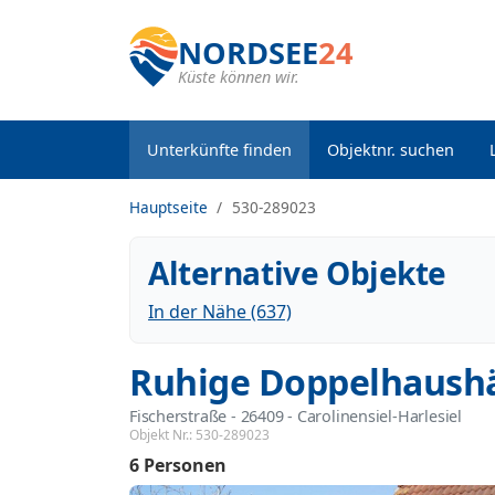
NORDSEE
24
Küste können wir.
Unterkünfte finden
Objektnr. suchen
Hauptseite
530-289023
Alternative Objekte
In der Nähe (637)
Ruhige Doppelhaushä
Fischerstraße
 - 26409
 - Carolinensiel-Harlesiel
Objekt Nr.:
530-289023
6 Personen