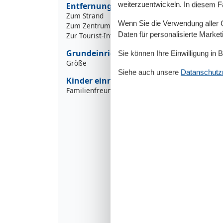
weiterzuentwickeln. In diesem F
Entfernungen
Zum Strand
Wenn Sie die Verwendung aller Co
Zum Zentrum
8
Daten für personalisierte Marke
Zur Tourist-Information
5
Grundeinrichtungen
Sie können Ihre Einwilligung in 
Größe
Siehe auch unsere
Datanschutzri
Kinder einrichtungen
Familienfreundlich