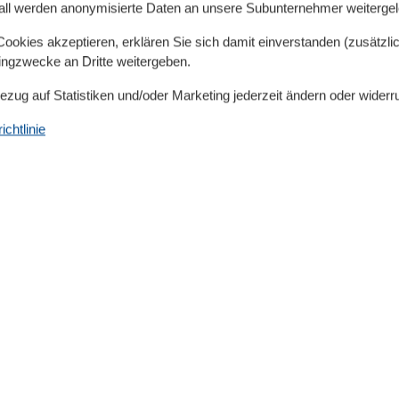
all werden anonymisierte Daten an unsere Subunternehmer weitergele
Serviceeinrichtungen
1 km
Backofen
okies akzeptieren, erklären Sie sich damit einverstanden (zusätzlich
00 m
Doppelbett
tingzwecke an Dritte weitergeben.
00 m
Dusche/WC
Einzelbett
Bezug auf Statistiken und/oder Marketing jederzeit ändern oder widerr
Gefriermöglichkeit
80 m²
Getrennt stehende Betten
chtlinie
Gäste-WC
Heizung
Hochstuhl
Haartrockner
Internet - WLAN
Kabel / Sat
Kühlschrank
Mehrere Schlafzimmer
Mikrowelle
Nichtraucher
Reise-/Kinderbett
Separate Küche
Terrasse
Tiere nicht erlaubt
Toaster