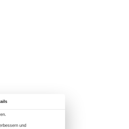
ails
ren.
verbessern und