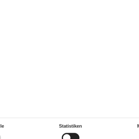
TV
TV - Flachbild
Waschmaschine
Wasserkocher
Wäschetrockner
Umliegende einrichtungen
Garten zur Nutzung
Parkplatz
Unterkünfte
Grillmöglichkeit
Internet im öff. Bereich
Nichtraucherhaus
ganze Jahr einen Kurzurlaub zu machen, typischerweise
le
Statistiken