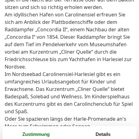
sitzen und sich so richtig erholen werden.
Am idyllischen Hafen von Carolinensiel erfreuen Sie
sich am Anblick der Plattbodenschiffe oder dem
Raddampfer „Concordia II“, einem Nachbau der alten
„Concordia I“ von 1854. Dieser Raddampfer bringt Sie
auf dem Tief im Pendelverkehr vom Museumshafen
vorbei am Kurzentrum „Cliner Quelle“ durch die
Friedrichsschleuse bis zum Yachthafen in Harlesiel zur
Nordsee.
Im Nordseebad Carolinensiel-Harlesiel gibt es ein
umfangreiches Urlaubsangebot für Kinder und
Erwachsene. Das Kurzentrum „Cliner Quelle“ bietet
Badespaß, Solebad und Wellness. Im Kinderspielhaus
des Kurzentrums gibt es den Carolinchenclub für Spiel
und Spaß.
Oder Sie spazieren längs der Harle-Promenade an's
Meer zum Schwimmen oder Sonnen.
Bei Ebbe können Sie sich im beheizten
Zustimmung
Details