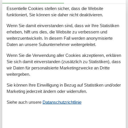
Meerwasserfreibad direkt am Strand vergnügen. Oder
Essentielle Cookies stellen sicher, dass die Website
Sie wandern im Watt mit ausgebildeten Wattführern,
funktioniert, Sie können sie daher nicht deaktivieren.
das bietet Spannung und Erholung für die ganze
Familie.
Wenn Sie damit einverstanden sind, dass wir Ihre Statistiken
Natürlich gibt es im schönen Ort Carolinensiel alles,
erheben, hilft uns dies, die Website zu verbessern und
was Sie zum täglichen Leben benötigen: Supermärkte,
weiterzuentwickeln. In diesem Fall werden anonymisierte
Bäcker, Fischläden, Friseur, Apotheke, Ärzte, Banken
Daten an unsere Subunternehmer weitergeleitet.
sowie viele Geschäfte mit einem reichhaltigen Angebot
Wenn Sie die Verwendung aller Cookies akzeptieren, erklären
an maritimen Stöbereien oder Kleidung und
Sie sich damit einverstanden (zusätzlich zu Statistiken), dass
Accessoires für den Strand.
wir Daten für personalisierte Marketingzwecke an Dritte
Immer ein besonderer Tipp ist ein Tagesausflug auf
weitergeben.
eine der Ostfriesischen Inseln, von Carolinensiel aus
am besten ab Harlesiel nach Wangerooge mit seinem
Sie können Ihre Einwilligung in Bezug auf Statistiken und/oder
schönen Leuchtturm. Oder Sie starten einfach mal von
Marketing jederzeit ändern oder widerrufen.
unserem kleinen Flugplatz aus zu einem Rundflug über
Siehe auch unsere
Datanschutzrichtlinie
Deiche, Nordsee und Inseln.
Ein unvergesslicher Nordseeurlaub erwartet Sie und
Ihre Familie!
Herzlich willkommen in Carolinensiel und Harlesiel an