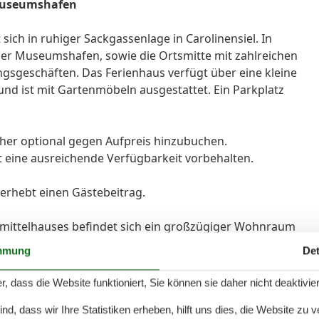
 Museumshafen
sich in ruhiger Sackgassenlage in Carolinensiel. In
der Museumshafen, sowie die Ortsmitte mit zahlreichen
ngsgeschäften. Das Ferienhaus verfügt über eine kleine
und ist mit Gartenmöbeln ausgestattet. Ein Parkplatz
er optional gegen Aufpreis hinzubuchen.
t eine ausreichende Verfügbarkeit vorbehalten.
 erhebt einen Gästebeitrag.
mittelhauses befindet sich ein großzügiger Wohnraum
ang zur Terrasse. Ein Gäste-WC ist ebenfalls vorhanden.
mmung
Det
n dem sich ein Schlafzimmer mit einem Doppelbett, ein
 Duschbad mit WC befinden. Das Objekt ist mit
r, dass die Website funktioniert, Sie können sie daher nicht deaktivie
et (Laminat/Fliesen).
d, dass wir Ihre Statistiken erheben, hilft uns dies, die Website zu 