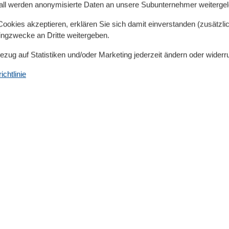
all werden anonymisierte Daten an unsere Subunternehmer weitergele
okies akzeptieren, erklären Sie sich damit einverstanden (zusätzlich
tingzwecke an Dritte weitergeben.
Serviceeinrichtungen
Backofen
Bezug auf Statistiken und/oder Marketing jederzeit ändern oder widerr
Doppelbett
Dusche/WC
chtlinie
5 km
Einzelbett
,8 km
Gefriermöglichkeit
00 m
Gäste-WC
0 km
Hochstuhl
00 m
Internet - WLAN
Küche (offen)
Kühlschrank
70 m²
Mehrere Schlafzimmer
Mikrowelle
Nichtraucher
Reise-/Kinderbett
Spülmaschine
Terrasse
Tiere nicht erlaubt
TV - Flachbild