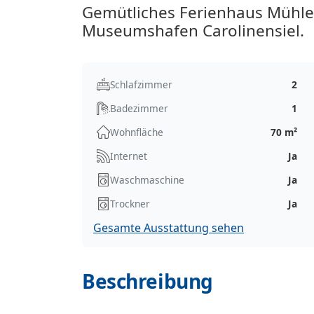
Gemütliches Ferienhaus Mühlen
Museumshafen Carolinensiel.
Schlafzimmer
2
Badezimmer
1
Wohnfläche
70 m²
Internet
Ja
Waschmaschine
Ja
Trockner
Ja
Gesamte Ausstattung sehen
Beschreibung