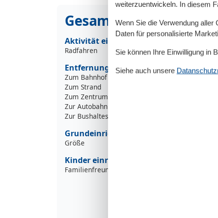
weiterzuentwickeln. In diesem F
Gesamte Ausstattung
Wenn Sie die Verwendung aller Co
Daten für personalisierte Marke
Aktivität einrichtungen
Radfahren
Sie können Ihre Einwilligung in 
Entfernungen
Siehe auch unsere
Datanschutzri
Zum Bahnhof
1
Zum Strand
1
Zum Zentrum
5
Zur Autobahn
2
Zur Bushaltestelle
5
Grundeinrichtungen
Größe
Kinder einrichtungen
Familienfreundlich