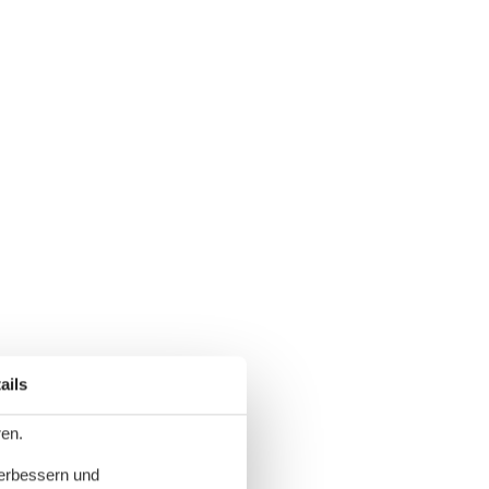
ails
ren.
verbessern und