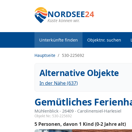
NORDSEE
24
Küste können wir.
Unterkünfte finden
Objektnr. suchen
Hauptseite
530-225692
Alternative Objekte
In der Nähe (637)
Gemütliches Ferien
Mühlenblick
 - 26409
 - Carolinensiel-Harlesiel
Objekt Nr.:
530-225692
5 Personen
davon 1 Kind (0-2 Jahre alt)