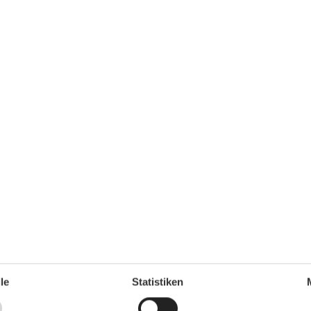
Waschmaschine
Wäschetrockner
Umliegende einrichtungen
Fahrradunterstellmöglichkeit
Garten zur Nutzung
Parkplatz
Sitzecke im Garten
Unterkünfte
EC-Karten
Internet im öff. Bereich
Nichtraucherhaus
ganze Jahr einen Kurzurlaub zu machen, typischerweise
le
Statistiken