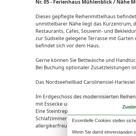
Nr. 05 - Ferienhaus Mühlenblick / Nähe
Dieses gepflegte Reihenmittelhaus befindet 
unmittelbarer Nähe liegt das Kurzentrum, 
Restaurants, Cafes, Souvenir- und Bekleidu
zur Südseite gelegene Terrasse mit Garten 
befindet sich vor dem Haus.
Gerne können Sie Bettwäsche und Handtüch
Bei Buchung optionaler Zusatzleistungen is
Das Nordseeheilbad Carolinensiel-Harlesiel
Im Erdgeschoss des modernisierten Reihen
mit Essecke und Küchenzeile, sowie ein Zug
Zusti
Eine Steintreppe führt ins Obergeschoss, i
Schlafzimmer mit zwei Einzelbetten und ein
Essentielle Cookies stellen siche
allergikerfreundlichen Fußböden ausgestatt
Wenn Sie damit einverstanden sin