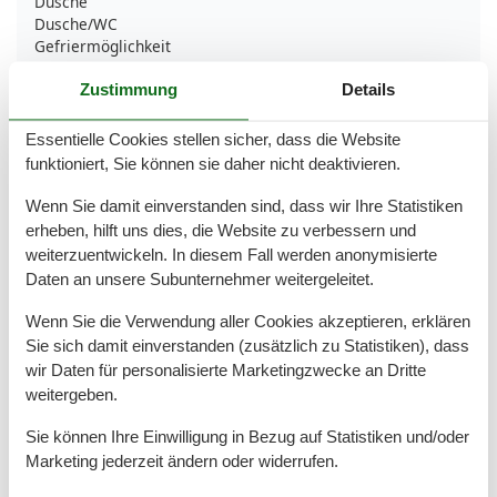
Dusche
Dusche/WC
Gefriermöglichkeit
Gäste-WC
Handtücher
Zustimmung
Details
Heizung
Hochstuhl
Essentielle Cookies stellen sicher, dass die Website
Haartrockner
funktioniert, Sie können sie daher nicht deaktivieren.
Kabel / Sat
Küche (offen)
Wenn Sie damit einverstanden sind, dass wir Ihre Statistiken
Kühlschrank
erheben, hilft uns dies, die Website zu verbessern und
Mehrere Schlafzimmer
weiterzuentwickeln. In diesem Fall werden anonymisierte
Mikrowelle
Daten an unsere Subunternehmer weitergeleitet.
Nichtraucher
Rauchmelder
Wenn Sie die Verwendung aller Cookies akzeptieren, erklären
Reise-/Kinderbett
Sie sich damit einverstanden (zusätzlich zu Statistiken), dass
Seife
wir Daten für personalisierte Marketingzwecke an Dritte
Spülmaschine
weitergeben.
Terrasse
Tiere nicht erlaubt
Sie können Ihre Einwilligung in Bezug auf Statistiken und/oder
Toilettenpapier
Marketing jederzeit ändern oder widerrufen.
TV
TV - Flachbild