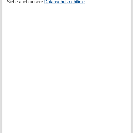
Siehe auch unsere
Datanschutzrichtlinie
Waschmaschine
Zusätzliches Bad
Umliegende einrichtungen
Fahrradunterstellmöglichkeit
Garten zur Nutzung
Parkplatz
Sitzecke im Garten
Unterkünfte
Fahrradraum abschließbar
Nichtraucherhaus
Radfreundlich
Wanderfreundlich
Wäscheservice
Ü-18 (nur Erwachsene)
Kalender
Ankunft