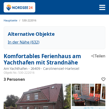
Hauptseite
530-222016
Alternative Objekte
In der Nähe (632)
Komfortables Ferienhaus am
Teilen
Yachthafen mit Strandnähe
Am Yachthafen
 - 26409
 - Carolinensiel-Harlesiel
Objekt Nr.:
530-222016
3 Personen
F
h