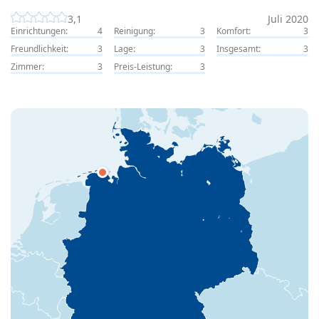
3,1
Juli 2020
Einrichtungen:
4
Reinigung:
3
Komfort:
3
Freundlichkeit:
3
Lage:
3
Insgesamt:
3
Zimmer:
3
Preis-Leistung:
3