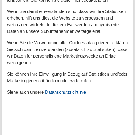
Sie und Ihre ganze Familie!
Wenn Sie damit einverstanden sind, dass wir Ihre Statistiken
Herzlich willkommen an der Nordsee im
erheben, hilft uns dies, die Website zu verbessern und
Nordseeheilbad mit den drei Häfen! Herzlich
weiterzuentwickeln. In diesem Fall werden anonymisierte
Daten an unsere Subunternehmer weitergeleitet.
willkommen in Carolinensiel und Harlesiel!
Wenn Sie die Verwendung aller Cookies akzeptieren, erklären
Größe ca. 65 Quadratmeter, Wohnraum mit
Sie sich damit einverstanden (zusätzlich zu Statistiken), dass
integrierter Küche, Schlafzimmer, zweites separates
wir Daten für personalisierte Marketingzwecke an Dritte
Schlafzimmer/Kinderzimmer, Badezimmer mit Dusche,
weitergeben.
Waschtisch und WC, Erdgeschoss, Obergeschoss,
Sie können Ihre Einwilligung in Bezug auf Statistiken und/oder
Terrasse, Koffer-/Abstellraum, optimal für 1 bis 3
Marketing jederzeit ändern oder widerrufen.
Personen und zusätzlich ein Kleinkind.
Siehe auch unsere
Datanschutzrichtlinie
Gesamte Ausstattung
Aktivität einrichtungen
Radfahren
Reiten