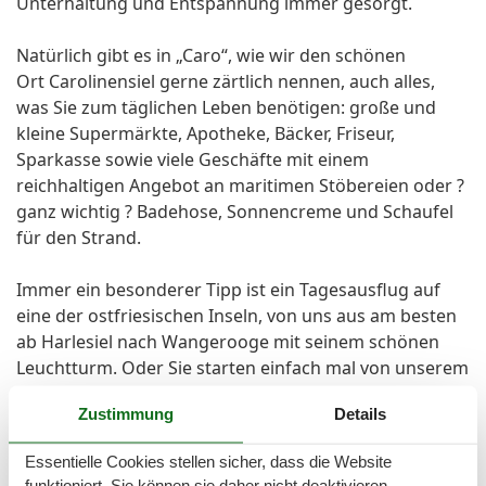
Unterhaltung und Entspannung immer gesorgt.
Natürlich gibt es in „Caro“, wie wir den schönen
Ort Carolinensiel gerne zärtlich nennen, auch alles,
was Sie zum täglichen Leben benötigen: große und
kleine Supermärkte, Apotheke, Bäcker, Friseur,
Sparkasse sowie viele Geschäfte mit einem
reichhaltigen Angebot an maritimen Stöbereien oder ?
ganz wichtig ? Badehose, Sonnencreme und Schaufel
für den Strand.
Immer ein besonderer Tipp ist ein Tagesausflug auf
eine der ostfriesischen Inseln, von uns aus am besten
ab Harlesiel nach Wangerooge mit seinem schönen
Leuchtturm. Oder Sie starten einfach mal von unserem
kleinen Flugplatz aus zu einem Rundflug über Deiche,
Zustimmung
Details
Nordsee und Inseln:
Essentielle Cookies stellen sicher, dass die Website
Ein unvergesslicher Urlaub an der Nordsee erwartet
funktioniert, Sie können sie daher nicht deaktivieren.