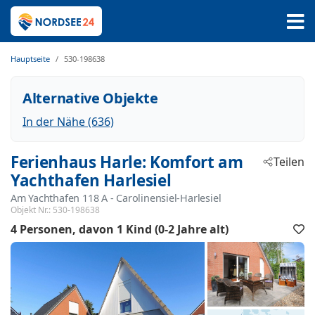
Hauptseite
530-198638
Alternative Objekte
In der Nähe (636)
Ferienhaus Harle: Komfort am
Teilen
Yachthafen Harlesiel
Am Yachthafen 118 A
 - Carolinensiel-Harlesiel
 - 26409
Objekt Nr.:
530-198638
4 Personen
davon 1 Kind (0-2 Jahre alt)
F
h