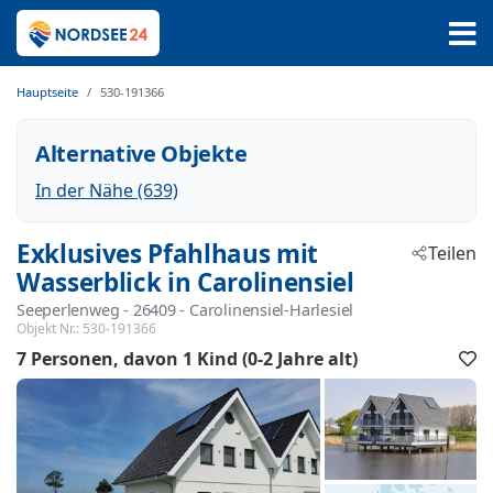
Hauptseite
530-191366
Alternative Objekte
In der Nähe (639)
Exklusives Pfahlhaus mit
Teilen
Wasserblick in Carolinensiel
Seeperlenweg
 - 26409
 - Carolinensiel-Harlesiel
Objekt Nr.:
530-191366
7 Personen
davon 1 Kind (0-2 Jahre alt)
F
h