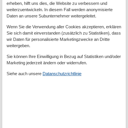
erheben, hilft uns dies, die Website zu verbessern und
weiterzuentwickeln. In diesem Fall werden anonymisierte
Grundeinrichtungen
Daten an unsere Subunternehmer weitergeleitet.
Baujahr
2019
Größe
100 m²
Wenn Sie die Verwendung aller Cookies akzeptieren, erklären
Sie sich damit einverstanden (zusätzlich zu Statistiken), dass
Kinder einrichtungen
wir Daten für personalisierte Marketingzwecke an Dritte
Familienfreundlich
weitergeben.
Serviceeinrichtungen
Sie können Ihre Einwilligung in Bezug auf Statistiken und/oder
Backofen
Marketing jederzeit ändern oder widerrufen.
Balkon
Doppelbett
Siehe auch unsere
Datanschutzrichtlinie
Dusche
Dusche/WC
Einzelbett
Gefriermöglichkeit
Haustiere erlaubt oder auf Anfrage
Hochstuhl
Internet - WLAN
Küche (offen)
Kühlschrank