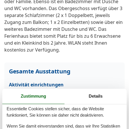
oder Familie. Ebenso ist ein Badezimmer mit Dusche
und WC vorhanden. Das Obergeschoss verfügt über 3
separate Schlafzimmer (2 x 1 Doppelbett, jeweils
Zugang zum Balkon; 1 x 2 Einzelbetten) sowie über ein
weiteres Badezimmer mit Dusche und WC. Das
Ferienhaus bietet somit Platz für bis zu 6 Erwachsene
und ein Kleinkind bis 2 Jahre. WLAN steht Ihnen
kostenlos zur Verfügung.
Gesamte Ausstattung
Aktivität einrichtungen
Radfahren
Zustimmung
Details
Entfernungen
Essentielle Cookies stellen sicher, dass die Website
Zum Bahnhof
15 km
funktioniert, Sie können sie daher nicht deaktivieren.
Zum Strand
1 km
Zum Zentrum
1 km
Wenn Sie damit einverstanden sind, dass wir Ihre Statistiken
Zur Autobahn
20 km