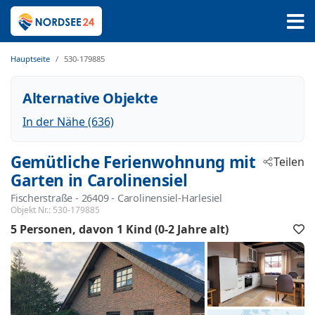
Hauptseite
530-179885
Alternative Objekte
In der Nähe (636)
Gemütliche Ferienwohnung mit
Teilen
Garten in Carolinensiel
Fischerstraße
 - 26409
 - Carolinensiel-Harlesiel
Objekt Nr.:
530-179885
5 Personen
davon 1 Kind (0-2 Jahre alt)
F
h