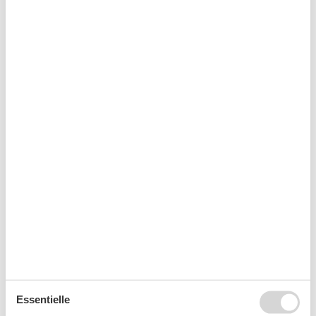
August 2026
Mo
Di
Mi
Do
Fr
Sa
So
31
1
2
32
3
4
5
6
7
8
9
33
10
11
12
13
14
15
16
34
17
18
19
20
21
22
23
35
24
25
26
27
28
29
30
36
31
September 2026
Mo
Di
Mi
Do
Fr
Sa
So
Essentielle
36
1
2
3
4
5
6