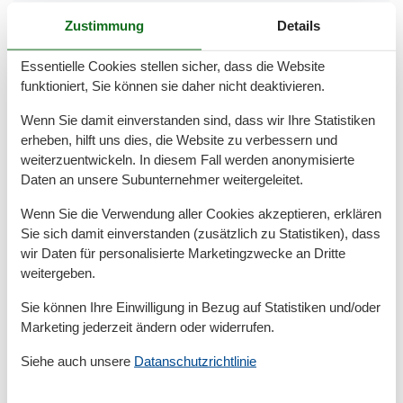
Backofen
Zustimmung
Details
Doppelbett
Dusche/WC
Einzelbett
Essentielle Cookies stellen sicher, dass die Website
Heizung
funktioniert, Sie können sie daher nicht deaktivieren.
Hochstuhl
Internet - WLAN
Wenn Sie damit einverstanden sind, dass wir Ihre Statistiken
Küche (offen)
erheben, hilft uns dies, die Website zu verbessern und
Kühlschrank
weiterzuentwickeln. In diesem Fall werden anonymisierte
Mehrere Schlafzimmer
Daten an unsere Subunternehmer weitergeleitet.
Nichtraucher
Reise-/Kinderbett
Wenn Sie die Verwendung aller Cookies akzeptieren, erklären
Strandkorb (persönlich)
Sie sich damit einverstanden (zusätzlich zu Statistiken), dass
Tiere nicht erlaubt
wir Daten für personalisierte Marketingzwecke an Dritte
TV - Flachbild
weitergeben.
Umliegende einrichtungen
Sie können Ihre Einwilligung in Bezug auf Statistiken und/oder
Fahrradunterstellmöglichkeit
Marketing jederzeit ändern oder widerrufen.
Garten zur Nutzung
Parkplatz
Siehe auch unsere
Datanschutzrichtlinie
Sitzecke im Garten
Strandkorb