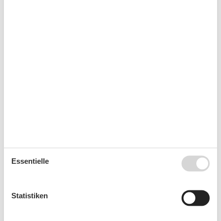
Reise-/Kinderbett
Schlafzimmer
Separate Küche
Strandkorb (persönlich)
Terrasse
Tiere nicht erlaubt
Toaster
TV
TV - Flachbild
Wasserkocher
Umliegende einrichtungen
Parkplatz
Unterkünfte
Internet im öff. Bereich
Essentielle
Kontaktloser Checkin/Checkout
Nichtraucherhaus
Wanderfreundlich
Statistiken