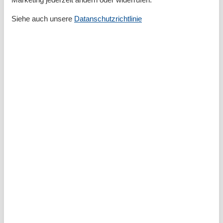
Gesamte Ausstattung
Siehe auch unsere
Datanschutzrichtlinie
Aktivität einrichtungen
Radfahren
Entfernungen
Zum Arzt
400 m
Zum Bahnhof
15 km
Zum Flughafen
125 km
Zum Geldautomaten/Bank
200 m
Zum Krankenhaus/Klinik
15 km
Zum Restaurant
200 m
Zum Schwimm-/Spaßbad
800 m
Zum Strand
2,2 km
Zum Supermarkt
400 m
Zum Zentrum
200 m
Zur Autobahn
32 km
Zur Bushaltestelle
400 m
Zur Tourist-Information
800 m
Grundeinrichtungen