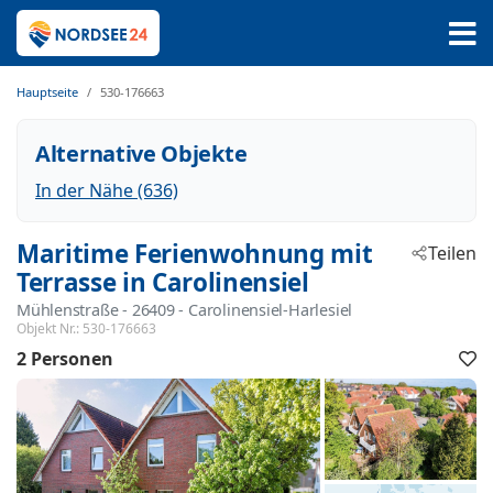
Hauptseite
530-176663
Alternative Objekte
In der Nähe (636)
Maritime Ferienwohnung mit
Teilen
Terrasse in Carolinensiel
Mühlenstraße
 - 26409
 - Carolinensiel-Harlesiel
Objekt Nr.:
530-176663
2 Personen
F
h