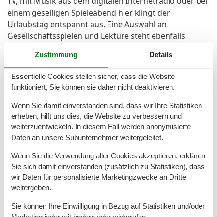
TV, mit Musik aus dem digitalen Internetradio oder bei
einem geselligen Spieleabend hier klingt der
Urlaubstag entspannt aus. Eine Auswahl an
Gesellschaftsspielen und Lektüre steht ebenfalls
bereit. Dank kostenfreiem WLAN bleiben Sie auf
Zustimmung
Details
Wunsch mit der Welt verbunden auch wenn hier vor
allem eines zählt: Erholung.
Essentielle Cookies stellen sicher, dass die Website
funktioniert, Sie können sie daher nicht deaktivieren.
Die Küche ist mit Cerankochfeld, Backofen, Mikrowelle
bestens ausgestattet. Eine gemütlicher Essbereich
Wenn Sie damit einverstanden sind, dass wir Ihre Statistiken
erheben, hilft uns dies, die Website zu verbessern und
rundet das Ganze ab.
weiterzuentwickeln. In diesem Fall werden anonymisierte
Daten an unsere Subunternehmer weitergeleitet.
Ihr eigener Parkplatz befindet sich direkt an der
Wohnung. Hier erwartet Sie eine Unterkunft mit
Wenn Sie die Verwendung aller Cookies akzeptieren, erklären
maritimem Flair, in der Komfort und Küstenromantik
Sie sich damit einverstanden (zusätzlich zu Statistiken), dass
harmonisch miteinander verschmelzen Ihr Ankerplatz
wir Daten für personalisierte Marketingzwecke an Dritte
für eine unvergessliche Auszeit.
weitergeben.
Sie können Ihre Einwilligung in Bezug auf Statistiken und/oder
Marketing jederzeit ändern oder widerrufen.