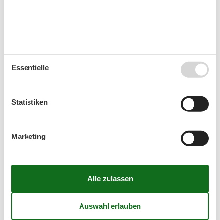
32
3
4
5
6
7
8
9
33
10
11
12
13
14
15
16
34
17
18
19
20
21
22
23
35
24
25
26
27
28
29
30
Essentielle
36
31
September 2026
Statistiken
Mo
Di
Mi
Do
Fr
Sa
So
36
1
2
3
4
5
6
Marketing
37
7
8
9
10
11
12
13
38
14
15
16
17
18
19
20
39
21
22
23
24
25
26
27
40
28
29
30
41