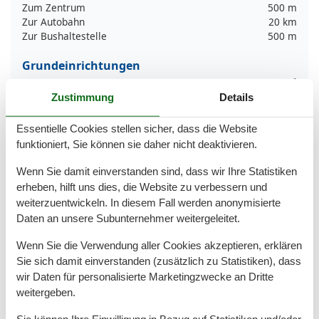
Zum Zentrum
500 m
Zur Autobahn
20 km
Zur Bushaltestelle
500 m
Grundeinrichtungen
Größe
80 m²
Zustimmung
Details
Kinder einrichtungen
Essentielle Cookies stellen sicher, dass die Website
Familienfreundlich
funktioniert, Sie können sie daher nicht deaktivieren.
Serviceeinrichtungen
Wenn Sie damit einverstanden sind, dass wir Ihre Statistiken
Allergikerger. (tierfrei)
erheben, hilft uns dies, die Website zu verbessern und
Backofen
weiterzuentwickeln. In diesem Fall werden anonymisierte
Doppelbett
Daten an unsere Subunternehmer weitergeleitet.
Dusche/WC
Einzelbett
Wenn Sie die Verwendung aller Cookies akzeptieren, erklären
Gefriermöglichkeit
Sie sich damit einverstanden (zusätzlich zu Statistiken), dass
Gäste-WC
Hochstuhl
wir Daten für personalisierte Marketingzwecke an Dritte
Internet - WLAN
weitergeben.
Küche (offen)