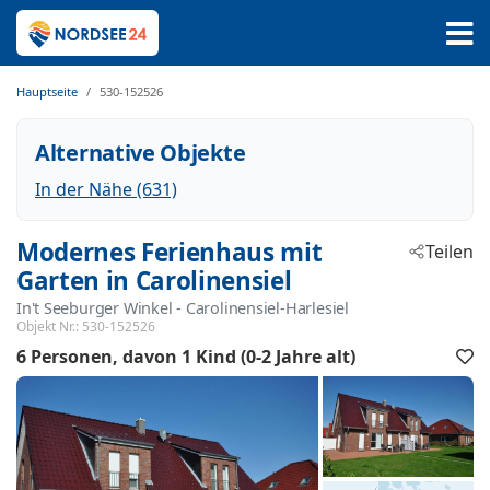
Hauptseite
530-152526
Alternative Objekte
In der Nähe (631)
Modernes Ferienhaus mit
Teilen
Garten in Carolinensiel
In't Seeburger Winkel
 - Carolinensiel-Harlesiel
 - 26409
Objekt Nr.:
530-152526
6 Personen
davon 1 Kind (0-2 Jahre alt)
F
h