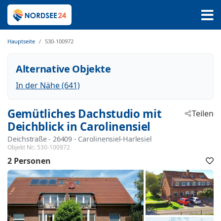
Hauptseite
530-100972
Alternative Objekte
In der Nähe (641)
Gemütliches Dachstudio mit
Teilen
Deichblick in Carolinensiel
Deichstraße
 - 26409
 - Carolinensiel-Harlesiel
Objekt Nr.:
530-100972
2 Personen
F
h