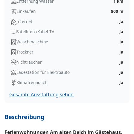
Entfernung Wasser
1 km
Einkaufen
800 m
Internet
Ja
Satelliten-/Kabel TV
Ja
Waschmaschine
Ja
Trockner
Ja
Nichtraucher
Ja
Ladestation für Elektroauto
Ja
Klimafreundlich
Ja
Gesamte Ausstattung sehen
Beschreibung
Ferienwohnungen Am alten Deich im Gästehaus,