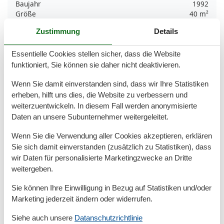
Baujahr
1992
Größe
40 m²
Jahr renoviert
2022
Zustimmung
Details
Kinder einrichtungen
Essentielle Cookies stellen sicher, dass die Website
Familienfreundlich
funktioniert, Sie können sie daher nicht deaktivieren.
Serviceeinrichtungen
Wenn Sie damit einverstanden sind, dass wir Ihre Statistiken
Backofen
erheben, hilft uns dies, die Website zu verbessern und
Bettwäsche
weiterzuentwickeln. In diesem Fall werden anonymisierte
Deichblick
Daten an unsere Subunternehmer weitergeleitet.
Doppelbett
Dusche/WC
Wenn Sie die Verwendung aller Cookies akzeptieren, erklären
Einkaufsservice
Sie sich damit einverstanden (zusätzlich zu Statistiken), dass
Gefriermöglichkeit
wir Daten für personalisierte Marketingzwecke an Dritte
Handtücher
weitergeben.
Heizung
Haartrockner
Sie können Ihre Einwilligung in Bezug auf Statistiken und/oder
Insektenschutz/Gaze
Marketing jederzeit ändern oder widerrufen.
Internet - WLAN
Kabel / Sat
Siehe auch unsere
Datanschutzrichtlinie
Kaffeemaschine