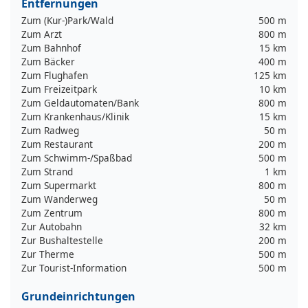
Entfernungen
Zum (Kur-)Park/Wald
500 m
Zum Arzt
800 m
Zum Bahnhof
15 km
Zum Bäcker
400 m
Zum Flughafen
125 km
Zum Freizeitpark
10 km
Zum Geldautomaten/Bank
800 m
Zum Krankenhaus/Klinik
15 km
Zum Radweg
50 m
Zum Restaurant
200 m
Zum Schwimm-/Spaßbad
500 m
Zum Strand
1 km
Zum Supermarkt
800 m
Zum Wanderweg
50 m
Zum Zentrum
800 m
Zur Autobahn
32 km
Zur Bushaltestelle
200 m
Zur Therme
500 m
Zur Tourist-Information
500 m
Grundeinrichtungen