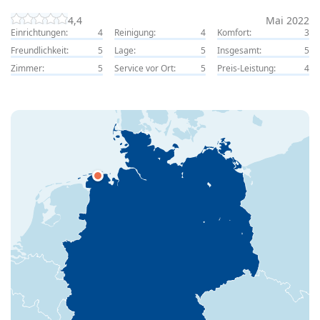
4,4
Mai 2022
Einrichtungen:
4
Reinigung:
4
Komfort:
3
Freundlichkeit:
5
Lage:
5
Insgesamt:
5
Zimmer:
5
Service vor Ort:
5
Preis-Leistung:
4