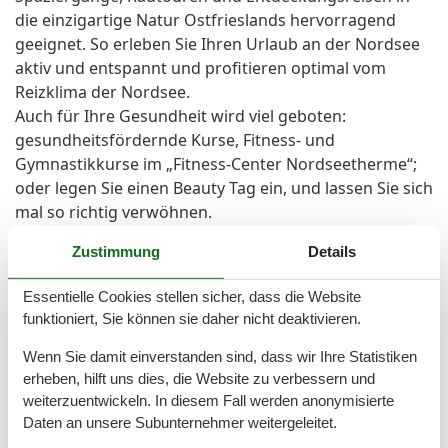
die einzigartige Natur Ostfrieslands hervorragend
geeignet. So erleben Sie Ihren Urlaub an der Nordsee
aktiv und entspannt und profitieren optimal vom
Reizklima der Nordsee.
Auch für Ihre Gesundheit wird viel geboten:
gesundheitsfördernde Kurse, Fitness- und
Gymnastikkurse im „Fitness-Center Nordseetherme“;
oder legen Sie einen Beauty Tag ein, und lassen Sie sich
mal so richtig verwöhnen.
Günstige Einkaufsgelegenheiten, viele
Zustimmung
Details
Veranstaltungen und tolle gastronomische Angebote
der Gegend werden Ihr Programm abrunden.
Essentielle Cookies stellen sicher, dass die Website
Esens und Bensersiel haben für Erholung, Sport und
funktioniert, Sie können sie daher nicht deaktivieren.
Spiel viel zu bieten, zum Beispiel Strände mit
Spielplätzen und Strandkörben, die schon genannten
Wenn Sie damit einverstanden sind, dass wir Ihre Statistiken
Schwimmbäder, aber auch Tennisplätze,
erheben, hilft uns dies, die Website zu verbessern und
weiterzuentwickeln. In diesem Fall werden anonymisierte
Surfabschnitte am Deich, ebendort eine Kite-Wiese
Daten an unsere Subunternehmer weitergeleitet.
zum Drachen steigen lassen, Fitnessangebote, Beach-