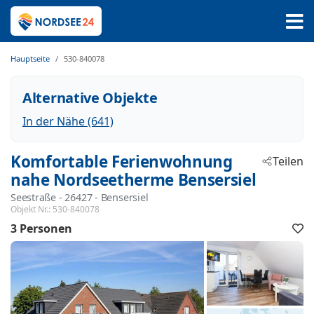
Hauptseite
530-840078
Alternative Objekte
In der Nähe (641)
Komfortable Ferienwohnung
Teilen
nahe Nordseetherme Bensersiel
Seestraße
 - 26427
 - Bensersiel
Objekt Nr.:
530-840078
3 Personen
F
h