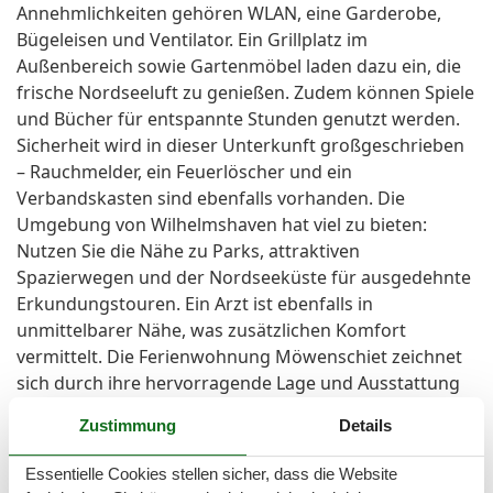
Annehmlichkeiten gehören WLAN, eine Garderobe,
Bügeleisen und Ventilator. Ein Grillplatz im
Außenbereich sowie Gartenmöbel laden dazu ein, die
frische Nordseeluft zu genießen. Zudem können Spiele
und Bücher für entspannte Stunden genutzt werden.
Sicherheit wird in dieser Unterkunft großgeschrieben
– Rauchmelder, ein Feuerlöscher und ein
Verbandskasten sind ebenfalls vorhanden. Die
Umgebung von Wilhelmshaven hat viel zu bieten:
Nutzen Sie die Nähe zu Parks, attraktiven
Spazierwegen und der Nordseeküste für ausgedehnte
Erkundungstouren. Ein Arzt ist ebenfalls in
unmittelbarer Nähe, was zusätzlichen Komfort
vermittelt. Die Ferienwohnung Möwenschiet zeichnet
sich durch ihre hervorragende Lage und Ausstattung
aus. Egal, ob Sie die Umgebung erkunden oder einfach
Zustimmung
Details
nur entspannen möchten, hier finden Sie die idealen
Voraussetzungen. Genießen Sie die Ruhe und
Essentielle Cookies stellen sicher, dass die Website
Gemütlichkeit dieser Unterkunft und sichern Sie sich