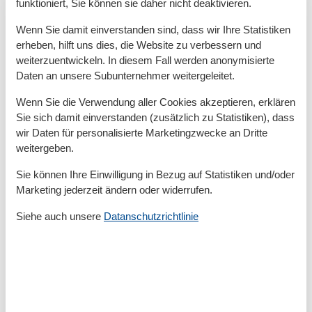
funktioniert, Sie können sie daher nicht deaktivieren.
Ihren Aufenthalt in der Ferienwohnung Möwenschiet.
Wenn Sie damit einverstanden sind, dass wir Ihre Statistiken
erheben, hilft uns dies, die Website zu verbessern und
Raumaufteilung
weiterzuentwickeln. In diesem Fall werden anonymisierte
Daten an unsere Subunternehmer weitergeleitet.
Schlafzimmer, 2 Personen
Kleiderschrank
Wenn Sie die Verwendung aller Cookies akzeptieren, erklären
Doppelbett
Sie sich damit einverstanden (zusätzlich zu Statistiken), dass
Schlafzimmer, 2 Personen
wir Daten für personalisierte Marketingzwecke an Dritte
2 x Einzelbett
weitergeben.
Sie können Ihre Einwilligung in Bezug auf Statistiken und/oder
Gesamte Ausstattung
Marketing jederzeit ändern oder widerrufen.
Siehe auch unsere
Datanschutzrichtlinie
Bad
Anzahl der Duschen
1
Badezimmerfenster
Haartrockner
Waschbecken
WC