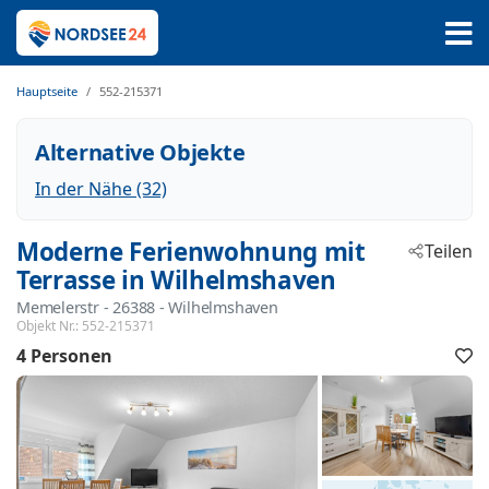
Hauptseite
552-215371
Alternative Objekte
In der Nähe (32)
Moderne Ferienwohnung mit
Teilen
Terrasse in Wilhelmshaven
Memelerstr
 - 26388
 - Wilhelmshaven
Objekt Nr.:
552-215371
4 Personen
F
h