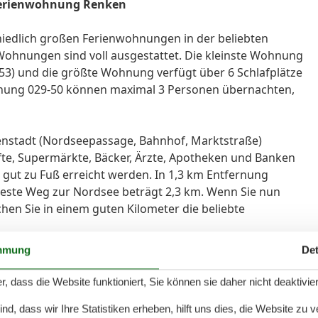
Ferienwohnung Renken
hiedlich großen Ferienwohnungen in der beliebten
Wohnungen sind voll ausgestattet. Die kleinste Wohnung
-53) und die größte Wohnung verfügt über 6 Schlafplätze
ohnung 029-50 können maximal 3 Personen übernachten,
nenstadt (Nordseepassage, Bahnhof, Marktstraße)
fte, Supermärkte, Bäcker, Ärzte, Apotheken und Banken
gut zu Fuß erreicht werden. In 1,3 km Entfernung
zeste Weg zur Nordsee beträgt 2,3 km. Wenn Sie nun
hen Sie in einem guten Kilometer die beliebte
mmung
Det
erhof bietet seinen Gästen drei PKW-Stellplätze.
r, dass die Website funktioniert, Sie können sie daher nicht deaktivie
 5-6 Personen geeignet.
d, dass wir Ihre Statistiken erheben, hilft uns dies, die Website zu 