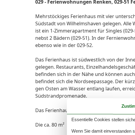
029 - Ferienwohnungen Renken, 029-51 
Mehrstöckiges Ferienhaus mit vier untersc
Südstadt von Wilhelmshaven gelegen. Alle 
ist ein 1-Zimmerapartment für Singles (029
nebst 2 Bädern (029-51). In der Fernienw
ebenso wie in der 029-52.
Das Ferienhaus ist südwestlich von der In
gelegen. Restaurants, Einzelhandelsgeschä
befinden sich in der Nähe und können auch 
befindet sich die Nordseepassage. Der kür
gen Osten am Wasser entlang laufen, erreic
Südstrandpromenade.
Zusti
Das Ferienhaus verfügt über WLAN. Der Hint
Essentielle Cookies stellen siche
Die ca. 80 m² große Wohnung ist für bis zu
Wenn Sie damit einverstanden sin