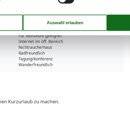
TV
80 m²
TV - Flachbild
Wohn/Schlafraum komb
Zusätzliches Bad
Unterkünfte
Für Monteure geeignet
Internet im öff. Bereich
Nichtraucherhaus
Radfreundlich
Tagung/Konferenz
Wanderfreundlich
inen Kurzurlaub zu machen.