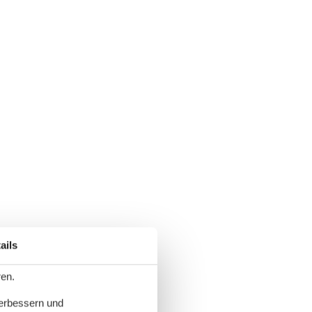
ails
ren.
verbessern und