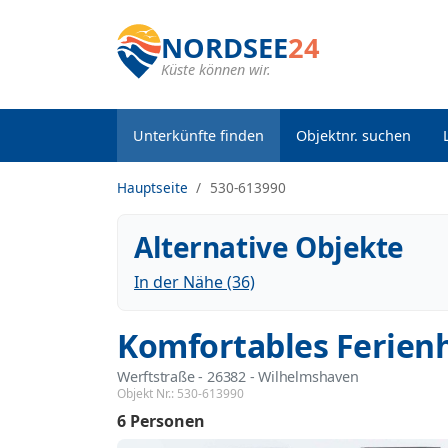
NORDSEE
24
Küste können wir.
Unterkünfte finden
Objektnr. suchen
Hauptseite
530-613990
Alternative Objekte
In der Nähe (36)
Komfortables Ferien
Werftstraße
 - 26382
 - Wilhelmshaven
Objekt Nr.:
530-613990
6 Personen