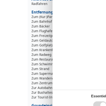
Radfahren
Entfernungen
Zum (Kur-)Park/Wald
1
Zum Bahnhof
1
Zum Bäcker
Zum Flughafen
12
Zum Freizeitpark
5
Zum Geldautomaten/Bank
1
Zum Golfplatz
8
Zum Krankenhaus/Klinik
3
Zum Radweg
5
Zum Restaurant
6
Zum Schwimm-/Spaßbad
Zum Strand
2
Zum Supermarkt
3
Zum Wanderweg
6
Zum Zentrum
1
Zur Autobahn
Zur Bushaltestelle
Essentiel
Zur Tourist-Information
Grundeinrichtungen