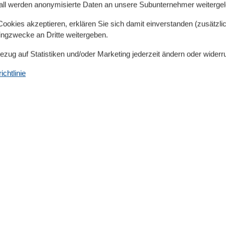
all werden anonymisierte Daten an unsere Subunternehmer weitergele
 mit Einzelbett, zwei Schlafzimmerm , einer Küche
okies akzeptieren, erklären Sie sich damit einverstanden (zusätzlich
tingzwecke an Dritte weitergeben.
ner Einbauküche. Geschirrspüler, Mikrowelle,
Bezug auf Statistiken und/oder Marketing jederzeit ändern oder widerr
schrank sowie ausreichend Geschirr ist vorhanden und
chtlinie
 Essplatz ausgestattet ist.
der gemütlichen Sitzecke eine feste Schlafmöglichkeit
nung. Geparkt werden kann im Hinterhof, rechts neben
Serviceeinrichtungen