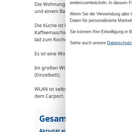
weiterzuentwickeln. In diesem F
Die Wohnung besteht aus einem Wohnzimmer
und einem Bad mit Dusche.
Wenn Sie die Verwendung aller Co
Daten für personalisierte Marke
Die Küche ist komplett ausgestattet mit ei
Sie können Ihre Einwilligung in 
Kaffeemaschine, Wasserkocher, Herd , Kühl
läd zum Kochen ein.
Siehe auch unsere
Datanschutzri
Es ist eine Wohnküche, die mit einem urigen
Im großen Wohnzimmer befinden sich neben 
(Einzelbett).
WLAN ist selbstverständlich für diese Woh
dem Carport.
Gesamte Ausstattung
Aktivität einrichtungen