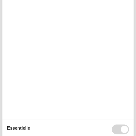
Radfreundlich
Tagungsausstattung
Verpflegungsmöglichkeiten
Frühstück möglich
Kurzurlaub
Sie haben das ganze Jahr die Möglichkeit einen
Kurzurlaub zu machen.
Kalender
Ankunft
Essentielle