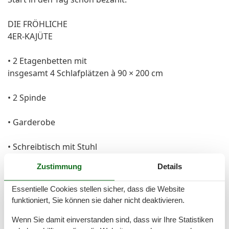
DIE FRÖHLICHE
4ER-KAJÜTE
• 2 Etagenbetten mit
insgesamt 4 Schlafplätzen à 90 × 200 cm
• 2 Spinde
• Garderobe
• Schreibtisch mit Stuhl
Zustimmung
Details
• Waschtisch mit Ablagefläche
und beleuchtetem Spiegel
Essentielle Cookies stellen sicher, dass die Website
funktioniert, Sie können sie daher nicht deaktivieren.
Gesamte Ausstattung
Wenn Sie damit einverstanden sind, dass wir Ihre Statistiken