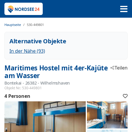
Hauptseite
530-449801
Alternative Objekte
In der Nähe (93)
Maritimes Hostel mit 4er-Kajüte
Teilen
am Wasser
Bontekai
 - 26382
 - Wilhelmshaven
Objekt Nr.:
530-449801
4 Personen
F
h