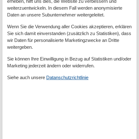
erheben, hilft uns dies, die Website zu verbessern und
weiterzuentwickeln. In diesem Fall werden anonymisierte
Entfernungen
Daten an unsere Subunternehmer weitergeleitet.
Zum (Kur-)Park/Wald
1 km
Zum Bahnhof
800 m
Wenn Sie die Verwendung aller Cookies akzeptieren, erklären
Zum Bäcker
400 m
Sie sich damit einverstanden (zusätzlich zu Statistiken), dass
Zum Restaurant
100 m
wir Daten für personalisierte Marketingzwecke an Dritte
Zum Strand
1 km
weitergeben.
Zum Supermarkt
400 m
Zum Zentrum
800 m
Sie können Ihre Einwilligung in Bezug auf Statistiken und/oder
Zur Badestelle/Gewässer
1 km
Marketing jederzeit ändern oder widerrufen.
Zur Bushaltestelle
300 m
Zur Tourist-Information
800 m
Siehe auch unsere
Datanschutzrichtlinie
Grundeinrichtungen
Größe
12 m²
Jahr renoviert
2021
Serviceeinrichtungen
Bettwäsche
Etagenbett
Gemeinschaftsdusche