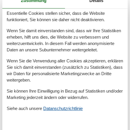
Zustimmung
Details
Zum (Kur-)Park/Wald
2 km
Zum Bahnhof
2 km
Essentielle Cookies stellen sicher, dass die Website
Zum Bäcker
1,5 km
funktioniert, Sie können sie daher nicht deaktivieren.
Zum Flughafen
120 km
Zum Freizeitpark
8 km
Wenn Sie damit einverstanden sind, dass wir Ihre Statistiken
Zum Geldautomaten/Bank
2 km
erheben, hilft uns dies, die Website zu verbessern und
Zum Golfplatz
10 km
weiterzuentwickeln. In diesem Fall werden anonymisierte
Zum Krankenhaus/Klinik
6 km
Daten an unsere Subunternehmer weitergeleitet.
Zum Restaurant
500 m
Zum Schwimm-/Spaßbad
4 km
Wenn Sie die Verwendung aller Cookies akzeptieren, erklären
Zum Strand
100 m
Sie sich damit einverstanden (zusätzlich zu Statistiken), dass
Zum Supermarkt
1,5 km
wir Daten für personalisierte Marketingzwecke an Dritte
Zum Wanderweg
100 m
Zum Zentrum
2 km
weitergeben.
Zur Bushaltestelle
500 m
Sie können Ihre Einwilligung in Bezug auf Statistiken und/oder
Grundeinrichtungen
Marketing jederzeit ändern oder widerrufen.
Größe
45 m²
Siehe auch unsere
Datanschutzrichtlinie
Jahr renoviert
2025
Serviceeinrichtungen