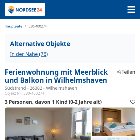
Hauptseite
530-400274
Alternative Objekte
In der Nähe (76)
Ferienwohnung mit Meerblick
Teilen
und Balkon in Wilhelmshaven
Südstrand
 - 26382
 - Wilhelmshaven
Objekt Nr.:
530-400274
3 Personen
davon 1 Kind (0-2 Jahre alt)
F
h