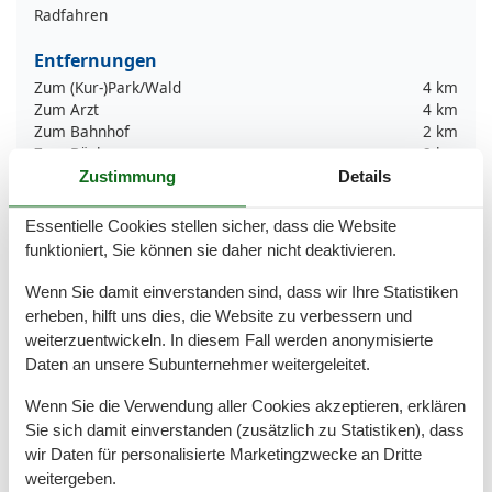
Radfahren
Entfernungen
Zum (Kur-)Park/Wald
4 km
Zum Arzt
4 km
Zum Bahnhof
2 km
Zum Bäcker
2 km
Zum Flughafen
140 km
Zustimmung
Details
Zum Freizeitpark
10 km
Zum Geldautomaten/Bank
2 km
Essentielle Cookies stellen sicher, dass die Website
Zum Golfplatz
15 km
funktioniert, Sie können sie daher nicht deaktivieren.
Zum Krankenhaus/Klinik
7 km
Zum Radweg
300 m
Wenn Sie damit einverstanden sind, dass wir Ihre Statistiken
Zum Restaurant
300 m
erheben, hilft uns dies, die Website zu verbessern und
Zum Schwimm-/Spaßbad
6 km
weiterzuentwickeln. In diesem Fall werden anonymisierte
Zum Strand
300 m
Daten an unsere Subunternehmer weitergeleitet.
Zum Wanderweg
300 m
Zum Zentrum
2,5 km
Wenn Sie die Verwendung aller Cookies akzeptieren, erklären
Zur Autobahn
5 km
Sie sich damit einverstanden (zusätzlich zu Statistiken), dass
Zur Badestelle/Gewässer
300 m
wir Daten für personalisierte Marketingzwecke an Dritte
Zur Tourist-Information
2 km
weitergeben.