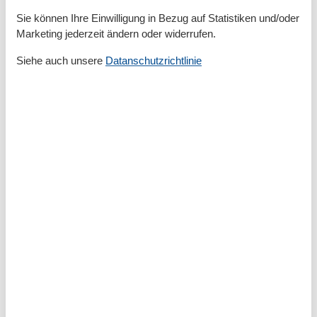
Grundeinrichtungen
Sie können Ihre Einwilligung in Bezug auf Statistiken und/oder
Größe
78 m²
Marketing jederzeit ändern oder widerrufen.
Serviceeinrichtungen
Siehe auch unsere
Datanschutzrichtlinie
Backofen
Bad/WC
BADEWANNE
Balkon
Bettwäsche
Doppelbett
Einzelbett
Gefriermöglichkeit
Getrennt stehende Betten
Handtücher
Heizung
Internet - WLAN
Kabel / Sat
Kaffeemaschine
Kühlschrank
Meerblick
Mehrere Schlafzimmer
Mikrowelle