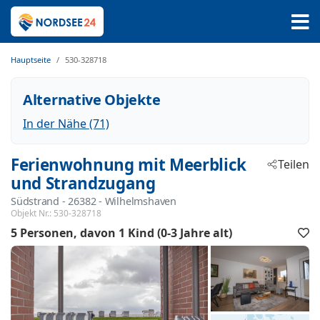
Hauptseite
530-328718
Alternative Objekte
In der Nähe (71)
Ferienwohnung mit Meerblick
Teilen
und Strandzugang
Südstrand
 - 26382
 - Wilhelmshaven
Objekt Nr.:
530-328718
5 Personen
davon 1 Kind (0-3 Jahre alt)
F
h