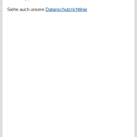
Zum Supermarkt
2 km
Siehe auch unsere
Datanschutzrichtlinie
Zum Wanderweg
200 m
Zum Zentrum
3 km
Zur Autobahn
8 km
Zur Bushaltestelle
500 m
Zur Tourist-Information
2 km
Grundeinrichtungen
Größe
74 m²
Jahr renoviert
2017
Kinder einrichtungen
Familienfreundlich
Serviceeinrichtungen
Backofen
Bad/WC
BADEWANNE
Balkon
Bettwäsche
Doppelbett