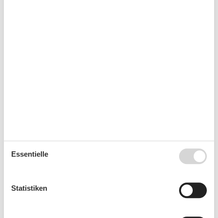
Fahrradunterstellmöglichkeit
Parkplatz
Tiefgarage
Unterkünfte
Fahrstuhl/Aufzug
Internet im öff. Bereich
Nichtraucherhaus
Radfreundlich
Tagung/Konferenz
Wanderfreundlich
Kurzurlaub
Essentielle
Sie haben das ganze Jahr die Möglichkeit einen
Kurzurlaub zu machen.
Statistiken
Kalender