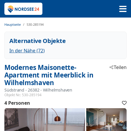
Hauptseite
530-285194
Alternative Objekte
In der Nähe (72)
Modernes Maisonette-
Teilen
Apartment mit Meerblick in
Wilhelmshaven
Südstrand
 - 26382
 - Wilhelmshaven
Objekt Nr.:
530-285194
4 Personen
F
h