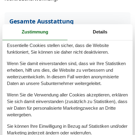
Gesamte Ausstattung
Zustimmung
Details
Aktivität einrichtungen
Radfahren
Essentielle Cookies stellen sicher, dass die Website
funktioniert, Sie können sie daher nicht deaktivieren.
Entfernungen
Zum (Kur-)Park/Wald
3 km
Wenn Sie damit einverstanden sind, dass wir Ihre Statistiken
Zum Arzt
2 km
erheben, hilft uns dies, die Website zu verbessern und
Zum Bahnhof
3 km
weiterzuentwickeln. In diesem Fall werden anonymisierte
Zum Bäcker
2 km
Daten an unsere Subunternehmer weitergeleitet.
Zum Flughafen
140 km
Zum Freizeitpark
7 km
Wenn Sie die Verwendung aller Cookies akzeptieren, erklären
Zum Geldautomaten/Bank
2 km
Sie sich damit einverstanden (zusätzlich zu Statistiken), dass
Zum Golfplatz
12 km
wir Daten für personalisierte Marketingzwecke an Dritte
Zum Krankenhaus/Klinik
6 km
weitergeben.
Zum Radweg
200 m
Zum Restaurant
500 m
Sie können Ihre Einwilligung in Bezug auf Statistiken und/oder
Zum Schwimm-/Spaßbad
5 km
Marketing jederzeit ändern oder widerrufen.
Zum Strand
200 m