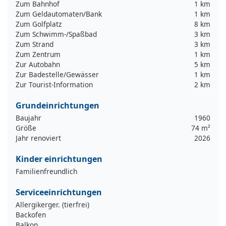
Zum Bahnhof
1 km
Zum Geldautomaten/Bank
1 km
Zum Golfplatz
8 km
Zum Schwimm-/Spaßbad
3 km
Zum Strand
3 km
Zum Zentrum
1 km
Zur Autobahn
5 km
Zur Badestelle/Gewässer
1 km
Zur Tourist-Information
2 km
Grundeinrichtungen
Baujahr
1960
Größe
74 m²
Jahr renoviert
2026
Kinder einrichtungen
Familienfreundlich
Serviceeinrichtungen
Allergikerger. (tierfrei)
Backofen
Balkon