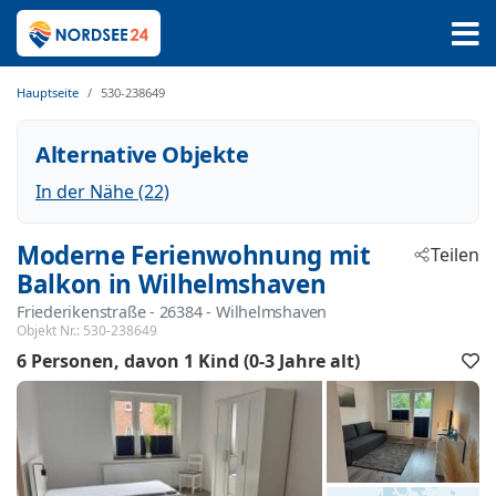
Hauptseite
530-238649
Alternative Objekte
In der Nähe (22)
Moderne Ferienwohnung mit
Teilen
Balkon in Wilhelmshaven
Friederikenstraße
 - 26384
 - Wilhelmshaven
Objekt Nr.:
530-238649
6 Personen
davon 1 Kind (0-3 Jahre alt)
F
h