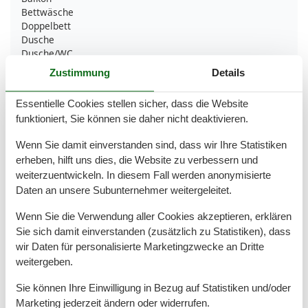
Bettwäsche
Doppelbett
Dusche
Dusche/WC
Gefriermöglichkeit
Zustimmung
Details
Handtücher
Heizung
Essentielle Cookies stellen sicher, dass die Website
Haartrockner
funktioniert, Sie können sie daher nicht deaktivieren.
Internet - WLAN
Kaffeemaschine
Wenn Sie damit einverstanden sind, dass wir Ihre Statistiken
Küche (offen)
erheben, hilft uns dies, die Website zu verbessern und
Kühlschrank
weiterzuentwickeln. In diesem Fall werden anonymisierte
Mehrere Schlafzimmer
Daten an unsere Subunternehmer weitergeleitet.
Mikrowelle
Nichtraucher
Wenn Sie die Verwendung aller Cookies akzeptieren, erklären
Rauchmelder
Sie sich damit einverstanden (zusätzlich zu Statistiken), dass
Schlafsofa
Smart TV
wir Daten für personalisierte Marketingzwecke an Dritte
Spülmaschine
weitergeben.
Streaming-Dienste
Tiere nicht erlaubt
Sie können Ihre Einwilligung in Bezug auf Statistiken und/oder
Toaster
Marketing jederzeit ändern oder widerrufen.