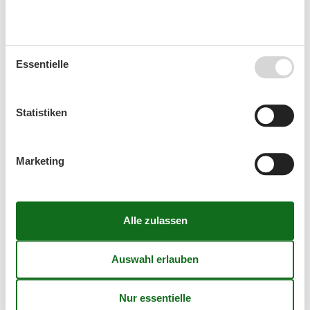
35
24
25
26
27
28
29
30
36
31
Essentielle
September 2026
Mo
Di
Mi
Do
Fr
Sa
So
Statistiken
36
1
2
3
4
5
6
37
7
8
9
10
11
12
13
Marketing
38
14
15
16
17
18
19
20
39
21
22
23
24
25
26
27
40
28
29
30
41
Frei
Nicht frei
Ankunft möglich