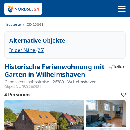
Hauptseite
530-200981
Alternative Objekte
In der Nähe (25)
Historische Ferienwohnung mit
Teilen
Garten in Wilhelmshaven
Genossenschaftsstraße
 - 26389
 - Wilhelmshaven
Objekt Nr.:
530-200981
4 Personen
F
h