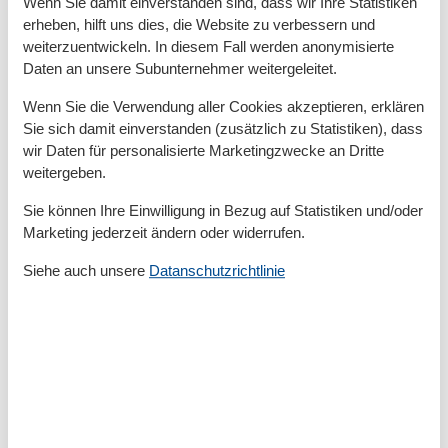
Wenn Sie damit einverstanden sind, dass wir Ihre Statistiken
Baujahr
1879
erheben, hilft uns dies, die Website zu verbessern und
Größe
65 m²
weiterzuentwickeln. In diesem Fall werden anonymisierte
Jahr renoviert
2014
Daten an unsere Subunternehmer weitergeleitet.
Kinder einrichtungen
Wenn Sie die Verwendung aller Cookies akzeptieren, erklären
Familienfreundlich
Sie sich damit einverstanden (zusätzlich zu Statistiken), dass
wir Daten für personalisierte Marketingzwecke an Dritte
Serviceeinrichtungen
weitergeben.
Backofen
Bad/WC
Sie können Ihre Einwilligung in Bezug auf Statistiken und/oder
Bettwäsche
Marketing jederzeit ändern oder widerrufen.
Doppelbett
Dusche
Siehe auch unsere
Datanschutzrichtlinie
Ebenerdig
Einzelbett
Gefriermöglichkeit
Getrennt stehende Betten
Handtücher
Heizung
Haartrockner
Internet - WLAN
Kabel / Sat