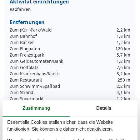
Aktivität einrichtungen
Radfahren
Entfernungen
Zum (Kur-)Park/Wald
2,2 km
Zum Bahnhof
1,8 km
Zum Bäcker
1,2 km
Zum Flughafen
120 km
Zum Freizeitpark
5,7 km
Zum Geldautomaten/Bank
1,2 km
Zum Golfplatz
7,6 km
Zum Krankenhaus/Klinik
3,2 km
Zum Restaurant
250 m
Zum Schwimm-/Spaßbad
2,2 km
Zum Strand
4,1 km
Zum Supermarkt
1,2 km
Zum Zentrum
1,8 km
Zustimmung
Details
Zur Badestelle/Gewässer
3,6 km
Zur Bushaltestelle
270 m
Essentielle Cookies stellen sicher, dass die Website
Zur Tourist-Information
1,8 km
funktioniert, Sie können sie daher nicht deaktivieren.
Grundeinrichtungen