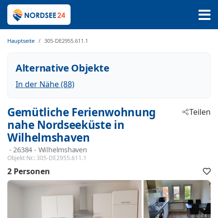
Hauptseite
305-DE2955.611.1
Alternative Objekte
In der Nähe (88)
Gemütliche Ferienwohnung
Teilen
nahe Nordseeküste in
Wilhelmshaven
 - 26384
 - Wilhelmshaven
Objekt Nr.:
305-DE2955.611.1
2 Personen
F
h