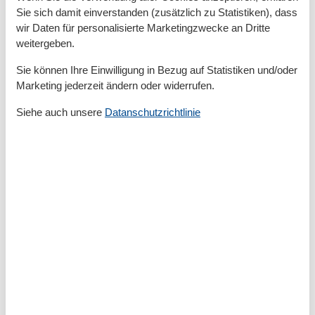
Kochen/Wohnen
Sie sich damit einverstanden (zusätzlich zu Statistiken), dass
- Kaffeemaschine: Kapsel-Kaffeemaschine
wir Daten für personalisierte Marketingzwecke an Dritte
- Kühl-/Gefrierschrank: Gefrierfach, Kühlschrank
weitergeben.
- Herd: Herd
Sie können Ihre Einwilligung in Bezug auf Statistiken und/oder
- Backofen
Marketing jederzeit ändern oder widerrufen.
- Toaster
- Mikrowelle
Siehe auch unsere
Datanschutzrichtlinie
- Wasserkocher
- Anzahl Wohnzimmer: 1
Entertainment
- Fernseher: TV
Hauswirtschaft
- Waschmaschine: zur gemeinschaftlichen Nutzung im
Gebäude
- Wäschetrockner: zur gemeinschaftlichen Nutzung im
Gebäude
- Bügeleisen