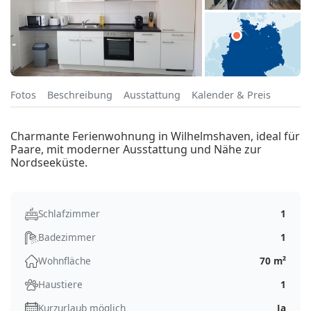
Fotos
Beschreibung
Ausstattung
Kalender & Preis
Charmante Ferienwohnung in Wilhelmshaven, ideal für
Paare, mit moderner Ausstattung und Nähe zur
Nordseeküste.
Schlafzimmer
1
Badezimmer
1
Wohnfläche
70 m²
Haustiere
1
Kurzurlaub möglich
Ja