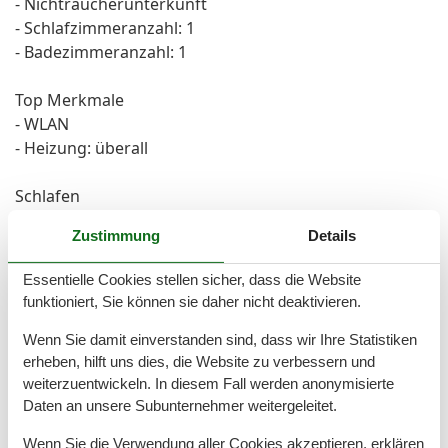
- Nichtraucherunterkunft
- Schlafzimmeranzahl: 1
- Badezimmeranzahl: 1
Top Merkmale
- WLAN
- Heizung: überall
Schlafen
Schlafzimmer 1
Zustimmung
Details
- Doppelbett (1,80m Breite)
Essentielle Cookies stellen sicher, dass die Website
Badezimmer
funktioniert, Sie können sie daher nicht deaktivieren.
Badezimmer 1
- Dusche
Wenn Sie damit einverstanden sind, dass wir Ihre Statistiken
erheben, hilft uns dies, die Website zu verbessern und
- Waschbecken
weiterzuentwickeln. In diesem Fall werden anonymisierte
- Toilette
Daten an unsere Subunternehmer weitergeleitet.
- Föhn
Wenn Sie die Verwendung aller Cookies akzeptieren, erklären