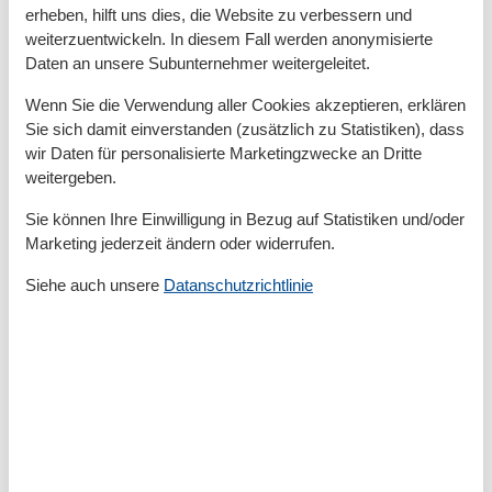
erheben, hilft uns dies, die Website zu verbessern und
begeisterte Wasserratten und mehr noch - dort gibt es
weiterzuentwickeln. In diesem Fall werden anonymisierte
für Jung und Alt entspanntes 'Infotainment' im
Daten an unsere Subunternehmer weitergeleitet.
'Multimar-Wattforum' - ein Besuch lohnt sich - nicht
nur für Bildungsbürger! Last but not least - und wo
Wenn Sie die Verwendung aller Cookies akzeptieren, erklären
man sowieso schon 'in der Gegend' ist, sollten sie auch
Sie sich damit einverstanden (zusätzlich zu Statistiken), dass
wir Daten für personalisierte Marketingzwecke an Dritte
Büsum kurz besuchen. Die Fischküchen (auf die Hand
weitergeben.
oder auch auf den Teller) servieren wirklich
(fang-)frischen Fisch - nachdem man vorher noch
Sie können Ihre Einwilligung in Bezug auf Statistiken und/oder
'trockenen Fußes' die Büsumer 'Sturmflutwelten'
Marketing jederzeit ändern oder widerrufen.
durchschritten hat.
Siehe auch unsere
Datanschutzrichtlinie
Nicht zu vergessen, natürlich Theodor Storms 'graue
Stadt am Meer' - Husum. Unseres Erachtens bisweilen
die bunteste graue Stadt, die wir kennen,
insbesondere zur Zeit der Krokusblüte im frühen
Frühjahr und mit deutlich mehr Einkaufsmöglichkeiten
als man ihr zutraut. Die historische Altstadt und der
Binnenhafen sind wirklich ein 'schönes Augenpulver'
und auch wenn das Einzelhandelsangebot nicht mit