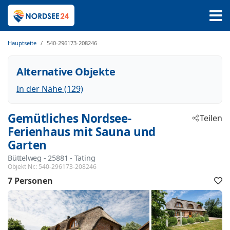
Hauptseite
540-296173-208246
Alternative Objekte
In der Nähe (129)
Gemütliches Nordsee-
Teilen
Ferienhaus mit Sauna und
Garten
Büttelweg
 - 25881
 - Tating
Objekt Nr.:
540-296173-208246
7 Personen
F
h