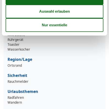
Küche
Backofen
Gefrierfach
Geschirrspülmaschine
Kaffeemaschine
Kühlschrank
Mikrowelle
Rührgerät
Toaster
Wasserkocher
Region/Lage
Ortsrand
Sicherheit
Rauchmelder
Urlaubsthemen
Radfahren
Wandern