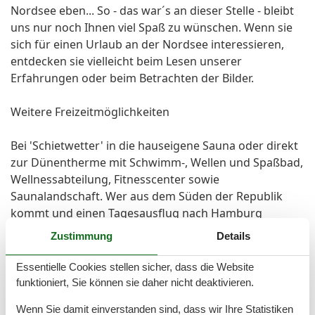
Nordsee eben... So - das war´s an dieser Stelle - bleibt
uns nur noch Ihnen viel Spaß zu wünschen. Wenn sie
sich für einen Urlaub an der Nordsee interessieren,
entdecken sie vielleicht beim Lesen unserer
Erfahrungen oder beim Betrachten der Bilder.
Weitere Freizeitmöglichkeiten
Bei 'Schietwetter' in die hauseigene Sauna oder direkt
zur Dünentherme mit Schwimm-, Wellen und Spaßbad,
Wellnessabteilung, Fitnesscenter sowie
Saunalandschaft. Wer aus dem Süden der Republik
kommt und einen Tagesausflug nach Hamburg
machen will - bitteschön in nur 90 Minuten stehen sie
Zustimmung
Details
mitten in Hamburg St. Pauli.
Fahren Sie nach Friedrichsstadt und fühlen sie sich in
Essentielle Cookies stellen sicher, dass die Website
dieser 'alten Holländerstadt`' an die Grachten wie in
funktioniert, Sie können sie daher nicht deaktivieren.
'Klein Amsterdam' erinnert. In Tönning wartet im
Wenn Sie damit einverstanden sind, dass wir Ihre Statistiken
Sommer ein perfektes Meerwasser Freibad auf