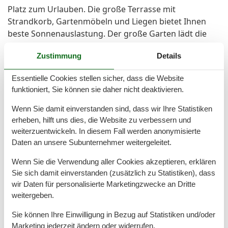
Platz zum Urlauben. Die große Terrasse mit
Strandkorb, Gartenmöbeln und Liegen bietet Ihnen
beste Sonnenauslastung. Der große Garten lädt die
Kleinen und Großen zum Spielen ein.
Zustimmung
Details
Am Haus befinden sich fünf Parkplätze sowie
Nebengebäude mit Waschmaschine, Waschtrockner
Essentielle Cookies stellen sicher, dass die Website
und zusätzlicher Dusche.
funktioniert, Sie können sie daher nicht deaktivieren.
Des weiteren befindet sich ein Gartenhaus auf dem
Gelände, hier können sie ebenso ihre Fahrräder
Wenn Sie damit einverstanden sind, dass wir Ihre Statistiken
unterstellen.
erheben, hilft uns dies, die Website zu verbessern und
In dem wunderschönen Ferienhaus sind max. 2
weiterzuentwickeln. In diesem Fall werden anonymisierte
Daten an unsere Subunternehmer weitergeleitet.
Haustiere zugelassen. Gebührenpflichtig und nur nach
Rücksprache.
Wenn Sie die Verwendung aller Cookies akzeptieren, erklären
Sie sich damit einverstanden (zusätzlich zu Statistiken), dass
wir Daten für personalisierte Marketingzwecke an Dritte
Gesamte Ausstattung
weitergeben.
Sie können Ihre Einwilligung in Bezug auf Statistiken und/oder
Grundeinrichtungen
Marketing jederzeit ändern oder widerrufen.