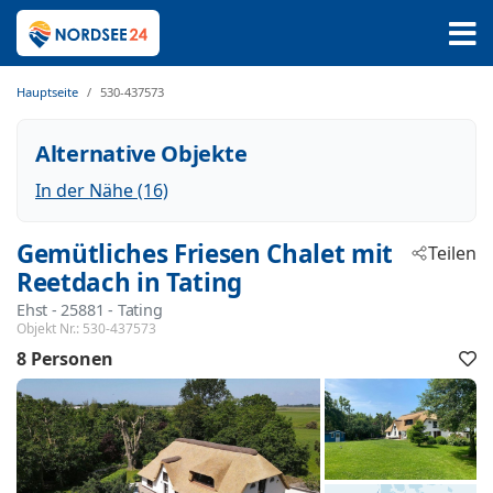
Hauptseite
530-437573
Alternative Objekte
In der Nähe (16)
Gemütliches Friesen Chalet mit
Teilen
Reetdach in Tating
Ehst
 - 25881
 - Tating
Objekt Nr.:
530-437573
8 Personen
F
h