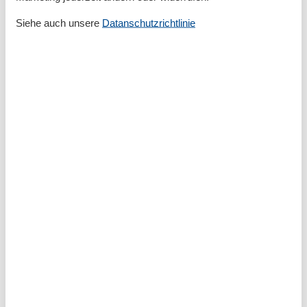
Größe
180 m²
Siehe auch unsere
Datanschutzrichtlinie
Kinder einrichtungen
Familienfreundlich
Serviceeinrichtungen
Auf dem Boden
Backofen
Bad/WC
BADEWANNE
Bettwäsche
Dusche/WC
Gefriermöglichkeit
Haustiere erlaubt oder auf Anfrage
Herd
Haartrockner
Internet - WLAN
Kaffeemaschine
Kühlschrank
Mehrere Schlafzimmer
Nichtraucher
Separate Küche