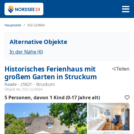
Hauptseite
552-223664
Alternative Objekte
In der Nähe (6)
Historisches Ferienhaus mit
Teilen
großem Garten in Struckum
Raade
 - 25821
 - Struckum
Objekt Nr.:
552-223664
5 Personen
davon 1 Kind (0-17 Jahre alt)
F
h