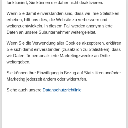
Baujahr
1875
funktioniert, Sie können sie daher nicht deaktivieren.
JahrRenovierung
2013
Wenn Sie damit einverstanden sind, dass wir Ihre Statistiken
Kinder willkommen
Nichtraucher
erheben, hilft uns dies, die Website zu verbessern und
Quadratmeter
84 m²
weiterzuentwickeln. In diesem Fall werden anonymisierte
Zimmer
4
Daten an unsere Subunternehmer weitergeleitet.
Draußen
Wenn Sie die Verwendung aller Cookies akzeptieren, erklären
Sie sich damit einverstanden (zusätzlich zu Statistiken), dass
Anzahl der Parkplätze
2
Aufladen von Elektroautos
wir Daten für personalisierte Marketingzwecke an Dritte
Barbeque
weitergeben.
Garten
Gartenmöbel
Sie können Ihre Einwilligung in Bezug auf Statistiken und/oder
Grundstücksgröße
914
Marketing jederzeit ändern oder widerrufen.
Privater P-Platz
Sonnenschirm
Siehe auch unsere
Datanschutzrichtlinie
Terrasse
Entfernung
Entfernung Einkauf
3,1 km
MeerEntfernung
8,7 km
RestaurantEntfernung
650 m