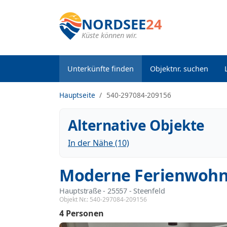
NORDSEE
24
Küste können wir.
Unterkünfte finden
Objektnr. suchen
Hauptseite
540-297084-209156
Alternative Objekte
In der Nähe (10)
Moderne Ferienwohn
Hauptstraße
 - 25557
 - Steenfeld
Objekt Nr.:
540-297084-209156
4 Personen