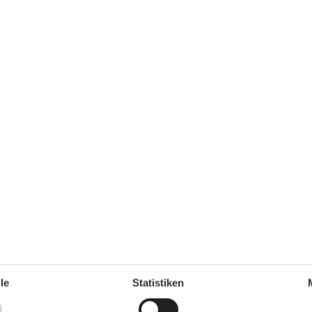
Nächste Einkaufsmöglichkeit
3 km
Ostsee
50 km
Rendsburg
23 km
Schwimmbad
4 km
Haustiere
Haustiere erlaubt
Küche
Gefrierfach
Rührgerät
Küchenausstattung
Backofen
Herd (4 Platten)
Kaffeemaschine
64 m²
Küchenzeile/-block
1
Kühlschrank
1
Spülmaschine
Toaster
Wasserkocher
le
Statistiken
Service
Geschirrtücher inkl.