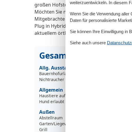
weiterzuentwickeln. In diesem F
großen Hofstelle sind vorhanden.
Möchten Sie mehr als ein Haustier mitbring
Wenn Sie die Verwendung aller Co
Mitgebrachte Fahrräder können trocken un
Daten für personalisierte Marke
Plug in Hybride können auch per Schukost
Sie können Ihre Einwilligung in 
aktuellem örtlichen Stromtarif.
Siehe auch unsere
Datanschutzri
Gesamte Ausstattung
Allg. Ausstattung
Bauernhofurlaub
Nichtraucher
Allgemein
Haustiere auf Anfrage
Hund erlaubt
Außen
Abstellraum
Garten/Liegewiese
Grill