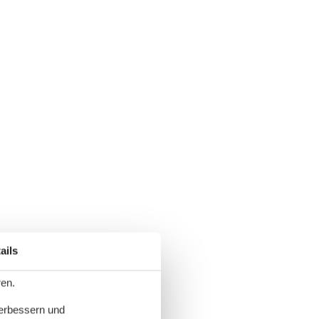
ails
ren.
verbessern und