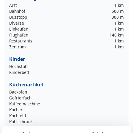
Arzt
1 km
Bahnhof
500 m
Busstopp
300 m
Diverse
1 km
Einkaufen
1 km
Flughafen
140 km
Restaurants
1 km
Zentrum
1 km
Kinder
Hochstuhl
Kinderbett
Küchenartikel
Backofen
Gefrierfach
Kaffeemaschine
Kocher
Kochfeld
Kühlschrank
Microwelle