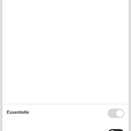
Wäschetrockner
Sicherheit zu Hause
Verbandkasten
Sonstige
Heizung
Haartrockner
Parken (gebührenpflichtig)
Trockenschrank
Typ
Ferienhaus
Öffentliche Räume
Rasen
Essentielle
Kurzurlaub