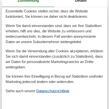
Zustimmung
Details
Spülmaschine
Toaster
Wasserkocher
Essentielle Cookies stellen sicher, dass die Website
funktioniert, Sie können sie daher nicht deaktivieren.
Outdoor aktiv
Wenn Sie damit einverstanden sind, dass wir Ihre Statistiken
Strand
erheben, hilft uns dies, die Website zu verbessern und
Parkeinrichtungen
weiterzuentwickeln. In diesem Fall werden anonymisierte
Daten an unsere Subunternehmer weitergeleitet.
Erste Hilfe
Grillzentrum
Wenn Sie die Verwendung aller Cookies akzeptieren, erklären
Internet Zugang
Sie sich damit einverstanden (zusätzlich zu Statistiken), dass
Raumgegenstände
wir Daten für personalisierte Marketingzwecke an Dritte
weitergeben.
Bettwäsche
CD-Player
Sie können Ihre Einwilligung in Bezug auf Statistiken und/oder
DVD
Marketing jederzeit ändern oder widerrufen.
Esstisch
Feueralarm
Siehe auch unsere
Datanschutzrichtlinie
Garderobenständer
Herd
Kleiderschrank
Radio