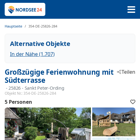
Hauptseite
354-DE-25826-284
Alternative Objekte
In der Nähe (1.707)
Großzügige Ferienwohnung mit
Teilen
Südterrasse
 - 25826
 - Sankt Peter-Ording
Objekt Nr.:
354-DE-25826-284
5 Personen
F
h