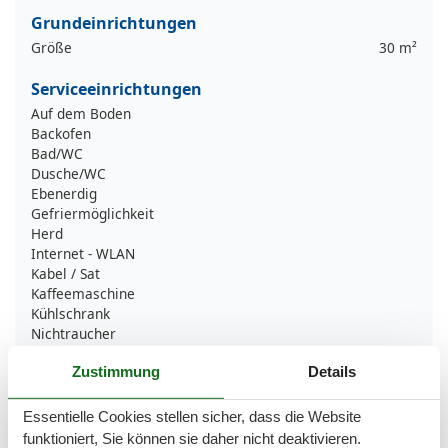
Grundeinrichtungen
Größe
30 m²
Serviceeinrichtungen
Auf dem Boden
Backofen
Bad/WC
Dusche/WC
Ebenerdig
Gefriermöglichkeit
Herd
Internet - WLAN
Kabel / Sat
Kaffeemaschine
Kühlschrank
Nichtraucher
Spülmaschine
Zustimmung
Details
Terrasse
Tiere nicht erlaubt
Toaster
Essentielle Cookies stellen sicher, dass die Website
TV
funktioniert, Sie können sie daher nicht deaktivieren.