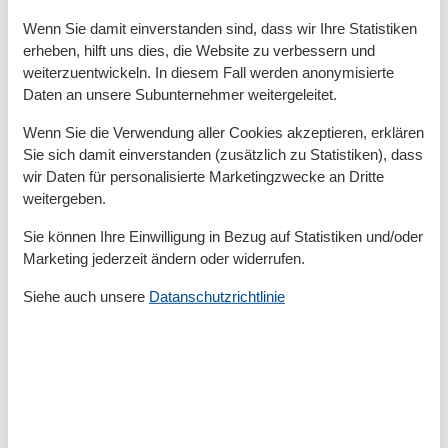
TV - Flachbild
Wasserkocher
Wenn Sie damit einverstanden sind, dass wir Ihre Statistiken
Wohn/Schlafraum komb
erheben, hilft uns dies, die Website zu verbessern und
weiterzuentwickeln. In diesem Fall werden anonymisierte
Umliegende einrichtungen
Daten an unsere Subunternehmer weitergeleitet.
Fahrradunterstellmöglichkeit
Garten zur Nutzung
Wenn Sie die Verwendung aller Cookies akzeptieren, erklären
Parkplatz
Sie sich damit einverstanden (zusätzlich zu Statistiken), dass
wir Daten für personalisierte Marketingzwecke an Dritte
Unterkünfte
weitergeben.
Internet im öff. Bereich
Sie können Ihre Einwilligung in Bezug auf Statistiken und/oder
Nichtraucherhaus
Marketing jederzeit ändern oder widerrufen.
Verpflegungsmöglichkeiten
Siehe auch unsere
Datanschutzrichtlinie
Restaurant im Haus
Kurzurlaub
Sie haben das ganze Jahr die Möglichkeit einen