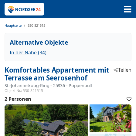
Hauptseite
530-821515
Alternative Objekte
In der Nähe (34)
Komfortables Appartement mit
Teilen
Terrasse am Seerosenhof
St.-Johanniskoog-Ring
 - 25836
 - Poppenbüll
Objekt Nr.:
530-821515
2 Personen
F
h