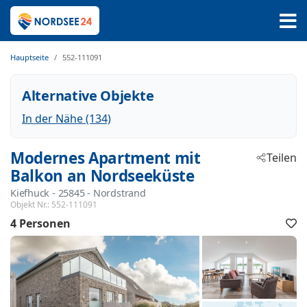
Hauptseite
552-111091
Alternative Objekte
In der Nähe (134)
Modernes Apartment mit
Teilen
Balkon an Nordseeküste
Kiefhuck
 - 25845
 - Nordstrand
Objekt Nr.:
552-111091
4 Personen
F
h