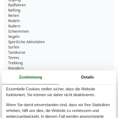
Radfahren
Rafting
Reiten
Rodeln
Rudern
Schwimmen
Segeln
Sportliche Aktivitäten
Surfen
Tanzkurse
Tennis
Trekking
Wandern
Wassersport
Zustimmung
Details
Yoga
Essentielle Cookies stellen sicher, dass die Website
Bad
funktioniert, Sie können sie daher nicht deaktivieren.
Anzahl der Duschen
1
Badezimmerfenster
Wenn Sie damit einverstanden sind, dass wir Ihre Statistiken
Dusche
erheben, hilft uns dies, die Website zu verbessern und
Handtücher
weiterzuentwickeln. In diesem Fall werden anonymisierte
Haartrockner