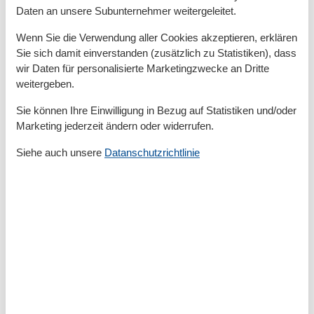
Daten an unsere Subunternehmer weitergeleitet.
Waschbecken
WC
Wenn Sie die Verwendung aller Cookies akzeptieren, erklären
Sie sich damit einverstanden (zusätzlich zu Statistiken), dass
Basic
wir Daten für personalisierte Marketingzwecke an Dritte
Baujahr
2018
weitergeben.
Kinder willkommen
Nichtraucher
Sie können Ihre Einwilligung in Bezug auf Statistiken und/oder
Quadratmeter
80 m²
Marketing jederzeit ändern oder widerrufen.
Zimmer
3
Siehe auch unsere
Datanschutzrichtlinie
Draußen
Anzahl der Parkplätze
1
Garten
Gartenmöbel
Grundstücksgröße
600
Liegewiese
Privater P-Platz
Sonnenschirm
Terrasse
Entfernung