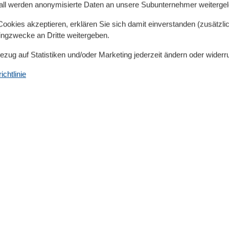
all werden anonymisierte Daten an unsere Subunternehmer weitergele
Ewer „Emanuel“ im Süderhafen. Er und sein Bruder Peter
äne das Wattenmeer ohne Motorkraft. Sein Sohn Jürgen
okies akzeptieren, erklären Sie sich damit einverstanden (zusätzlich
tingzwecke an Dritte weitergeben.
ie ersten Ferienhäuser auf Nordstrand. Diese erfreuen
 und Alt - Singles, Ehepaaren uund Familien. Ocke und
Bezug auf Statistiken und/oder Marketing jederzeit ändern oder widerr
gement und Liebe für das Wohl der Gäste.
chtlinie
 Kapteins Cottage im Herzen Nordstrands. Das Ferienhaus
ggeligen Einrichtung ausgestattet, inklusive Kamin,
e. Garten und Sonnenterrasse samt Möbeln für
 Ambiente ab.
sszimmer bietet einen wunderschönen Ausblick durch
ett (180x200cm) und ein weiteres Schlafzimmer mit
en für angenehmen Schlafkomfort für bis 4 Personen.
sche, Fön, hängendem WC und beheiztem
hngefühl. Ein eigener PKW-Stellplatz, der mit dem
 Waschmaschine/Trockner im
 zur Verfügung. Fahrräder können geschützt abgestellt