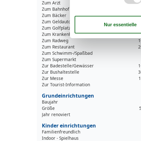
Zum Arzt
Zum Bahnhof
1
Zum Bäcker
3
Zum Geldautomaten/Bank
Zum Golfplatz
1
Zum Krankenhaus/Klinik
1
Zum Radweg
1
Zum Restaurant
2
Zum Schwimm-/Spaßbad
Zum Supermarkt
Zur Badestelle/Gewässer
1
Zur Bushaltestelle
3
Zur Messe
1
Zur Tourist-Information
Grundeinrichtungen
Baujahr
Größe
Jahr renoviert
Kinder einrichtungen
Familienfreundlich
Indoor - Spielhaus