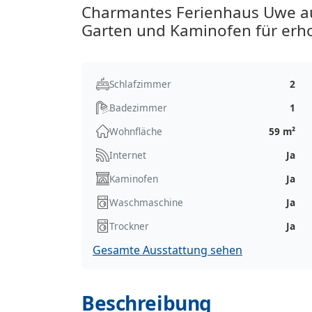
Charmantes Ferienhaus Uwe auf
Garten und Kaminofen für erh
Schlafzimmer
2
Badezimmer
1
Wohnfläche
59 m²
Internet
Ja
Kaminofen
Ja
Waschmaschine
Ja
Trockner
Ja
Gesamte Ausstattung sehen
Beschreibung