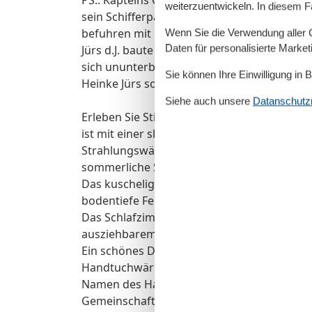
weiterzuentwickeln. In diesem F
sein Schifferpatent ab. Seit 1920 lag sein 
befuhren mit ihren Ewern als letzte Kapit
Wenn Sie die Verwendung aller Co
Daten für personalisierte Marke
Jürs d.J. baute mit seiner Frau Inge 1969 d
sich ununterbrochener Beliebtheit bei Jung
Sie können Ihre Einwilligung in 
Heinke Jürs sorgen seit 2009 mit viel Enga
Siehe auch unsere
Datanschutzri
Erleben Sie Stil und Komfort im stilvollen
ist mit einer skandinavisch-frischen und hy
Strahlungswärme, vollausgestatteten Küch
sommerliche Stunden runden das idyllische
Das kuschelige, lichtdurchflutete Wohn-/E
bodentiefe Fenster.
Das Schlafzimmer verfügt über ein Doppelb
ausziehbarem Doppelbett (160x200cm) sorg
Ein schönes Duschbad mit ebenerdiger Du
Handtuchwärmer bieten modernes Urlaubswo
Namen des Hauses gekenzzeichnet ist und
Gemeinschaftsserviceraum stehen ebenfalls