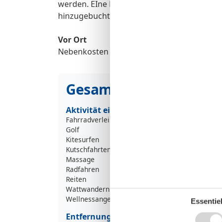
werden. EIne Erstausstattung an Bettwäsc
hinzugebucht werden.
Vor Ort
Nebenkosten sind im Mietpreis enthalten.
Gesamte Ausstattung
Aktivität einrichtungen
Fahrradverleih
Golf
Kitesurfen
Kutschfahrten
Massage
Radfahren
Reiten
Wattwandern
Wellnessangebote
Essentiel
Entfernungen