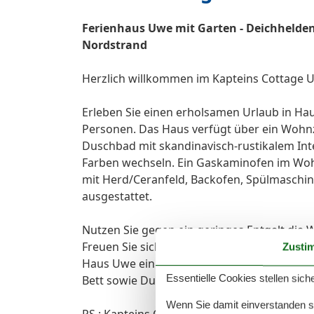
Ferienhaus Uwe mit Garten - Deichhelde
Nordstrand
Herzlich willkommen im Kapteins Cottage 
Erleben Sie einen erholsamen Urlaub in Ha
Personen. Das Haus verfügt über ein Wohnz
Duschbad mit skandinavisch-rustikalem Inter
Farben wechseln. Ein Gaskaminofen im Woh
mit Herd/Ceranfeld, Backofen, Spülmaschi
ausgestattet.
Nutzen Sie gegen ein geringes Entgelt di
Freuen Sie sich auf kostenloses W-Lan und 
Zusti
Haus Uwe ein Nichtraucher- und haustierfr
Essentielle Cookies stellen siche
Bett sowie Dusch- und Handtuch pro Person
Wenn Sie damit einverstanden sin
PS.: Kapteins Cottage - 1897 legte Jürgen J