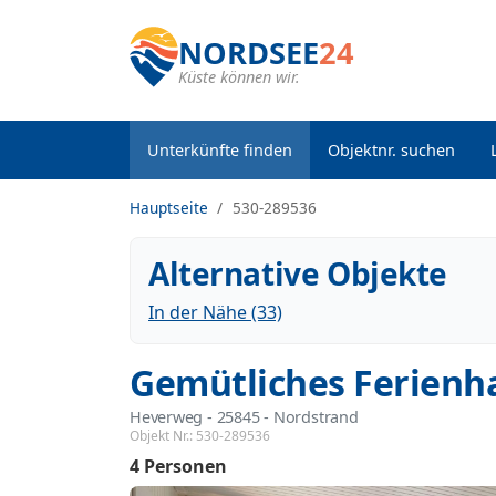
NORDSEE
24
Küste können wir.
Unterkünfte finden
Objektnr. suchen
Hauptseite
530-289536
Alternative Objekte
In der Nähe (33)
Gemütliches Ferienh
Heverweg
 - 25845
 - Nordstrand
Objekt Nr.:
530-289536
4 Personen