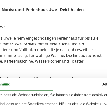
n Nordstrand, Ferienhaus Uwe - Deichhelden
Uwe.
us Uwe, einem eingeschossigen Ferienhaus für bis zu 4
immer, zwei Schlafzimmer, eine Küche und ein
ieur und Vollholzmöbeln, die je nach Jahreszeit ihre
nzimmer sorgt für wohlige Wärme. Die Einbauküche ist
ne, Kaffeemaschine, Wasserkocher und Toaster
e Waschmaschine und Wäschetrockner im Serviceraum.
einen hauseigenen Parkplatz. Bitte beachten Sie, dass
mmung
Det
eies Ferienhaus ist. Im Wäschepaket sind ein bezogenes
r, dass die Website funktioniert, Sie können sie daher nicht deaktivie
 enthalten.
d, dass wir Ihre Statistiken erheben, hilft uns dies, die Website zu 
ürs, Sproß einer bekannten Elmshorner Kapitänsfamilie,