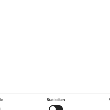
he und Handtüchern kann optional für 20€ pro Person
Serviceeinrichtungen
Allergikerger. (tierfrei)
Backofen
Doppelbett
Dusche/WC
Ebenerdig
Gefriermöglichkeit
Haustiere erlaubt oder auf Anfrage
Heizung
Hochstuhl
le
Statistiken
Haartrockner
Internet - WLAN