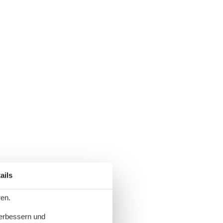
ails
ren.
verbessern und