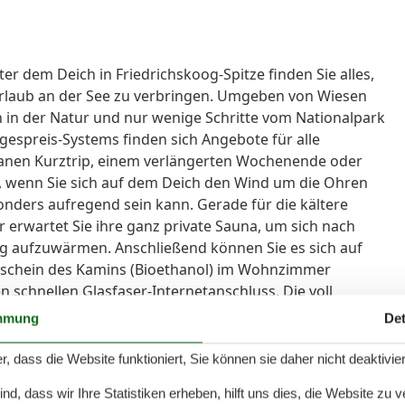
ter dem Deich in Friedrichskoog-Spitze finden Sie alles,
rlaub an der See zu verbringen. Umgeben von Wiesen
n in der Natur und nur wenige Schritte vom Nationalpark
gespreis-Systems finden sich Angebote für alle
anen Kurztrip, einem verlängerten Wochenende oder
n, wenn Sie sich auf dem Deich den Wind um die Ohren
ders aufregend sein kann. Gerade für die kältere
r erwartet Sie ihre ganz private Sauna, um sich nach
tig aufzuwärmen. Anschließend können Sie es sich auf
schein des Kamins (Bioethanol) im Wohnzimmer
 schnellen Glasfaser-Internetanschluss. Die voll
mütliche Kochrunden im Kreise Ihrer Lieben. Ihre eigene
mmung
Det
illabenden oder einem ausgedehnten Frühstück mit
ofas im Wohnzimmer bietet das Haus Platz für bis zu
r, dass die Website funktioniert, Sie können sie daher nicht deaktivie
eben dem kleinen Zentrum von Friedrichskoog-Spitze
d, dass wir Ihre Statistiken erheben, hilft uns dies, die Website zu 
 entfernt vom Nationalpark Wattenmeer. Vom