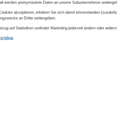
all werden anonymisierte Daten an unsere Subunternehmer weitergele
n Friedrichskoog mit seiner berühmten Seehund-Station.
ine Ladestation für 2 E-Autos (gegen Gebühr). Direkt an
okies akzeptieren, erklären Sie sich damit einverstanden (zusätzlich
rden. Weitere Häuser mit Tagespreisen in diesem
tingzwecke an Dritte weitergeben.
r Fotos können Wohnbeispiele baugleicher Häuser sein.
Bezug auf Statistiken und/oder Marketing jederzeit ändern oder widerr
ann variieren.
chtlinie
Dusche