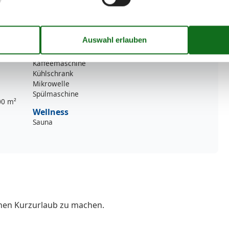
Küche
Abzugshaube
Die Küche verfügt über Warmwasser
Elektroherd
4 Kochfelder
Gefrierbox
Kaffeemaschine
Kühlschrank
Mikrowelle
Spülmaschine
00 m²
Wellness
Sauna
inen Kurzurlaub zu machen.