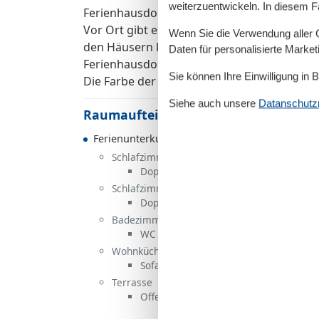
weiterzuentwickeln. In diesem F
Ferienhausdorf aus sind Sie auch schnell i
Vor Ort gibt es auf dem großen Parkplatz e
Wenn Sie die Verwendung aller Co
den Häusern können diese nicht geladen we
Daten für personalisierte Marke
Ferienhausdorf: DSH625 - DSH641 Einige de
Sie können Ihre Einwilligung in 
Die Farbe der Einrichtung und des Hauses k
Siehe auch unsere
Datanschutzri
Raumaufteilung
Ferienunterkunft
Schlafzimmer, 2 Personen
Doppelbett
Schlafzimmer, 2 Personen
Doppelbett
Badezimmer
WC mit warmem und kaltem Wasser, 
Wohnküche, 2 Personen
Sofa, Matratze oder Ähnliches
Terrasse
Offene Terrasse