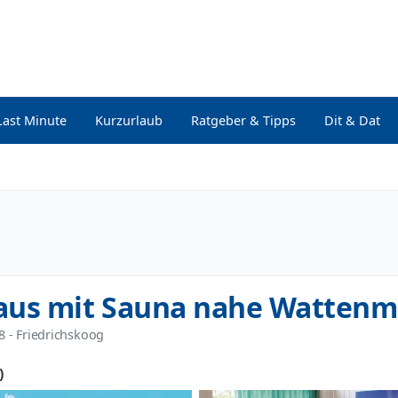
Last Minute
Kurzurlaub
Ratgeber & Tipps
Dit & Dat
aus mit Sauna nahe Wattenm
8
 - Friedrichskoog
)