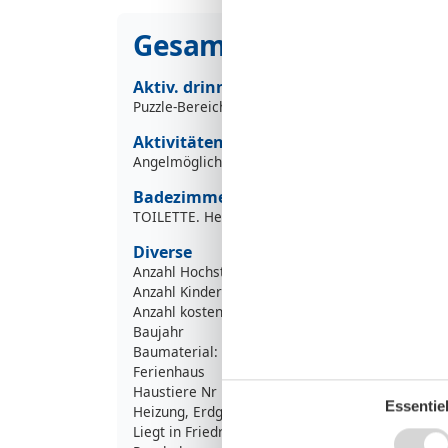
Gesamte Ausstattung
Aktiv. drinnen
Puzzle-Bereich
Aktivitäten
Angelmöglichkeit, Fluss
Badezimmer
TOILETTE. Heißes und kaltes Wasser
Diverse
Anzahl Hochstühle
Anzahl Kinderbetten
Anzahl kostenloser Kinder (<4 Jahre)
Baujahr
Baumaterial: Holz
Ferienhaus
Haustiere Nr
Essentiel
Heizung, Erdgas
Liegt in Friedrichskoog