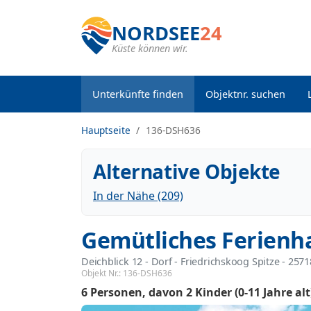
NORDSEE
24
Küste können wir.
Unterkünfte finden
Objektnr. suchen
Hauptseite
136-DSH636
Alternative Objekte
In der Nähe (209)
Gemütliches Ferienh
Deichblick 12 - Dorf
 - Friedrichskoog Spitze
 - 2571
Objekt Nr.:
136-DSH636
6 Personen
davon 2 Kinder (0-11 Jahre alt