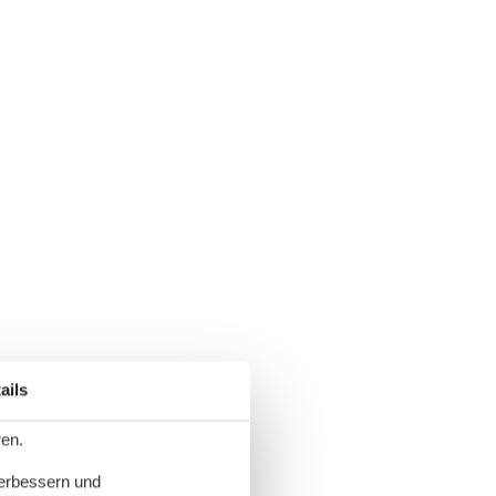
ails
ren.
verbessern und