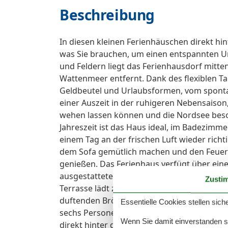
Beschreibung
In diesen kleinen Ferienhäuschen direkt hin
was Sie brauchen, um einen entspannten U
und Feldern liegt das Ferienhausdorf mitte
Wattenmeer entfernt. Dank des flexiblen Ta
Geldbeutel und Urlaubsformen, vom spont
einer Auszeit in der ruhigeren Nebensaiso
wehen lassen können und die Nordsee beson
Jahreszeit ist das Haus ideal, im Badezimme
einem Tag an der frischen Luft wieder rich
dem Sofa gemütlich machen und den Feuer
genießen. Das Ferienhaus verfügt über einen
ausgestattete offene Küche ist ideal für ge
Zusti
Terrasse lädt zu langen Sonnenbädern, Gr
duftenden Brötchen ein. Dank eines Schlafs
Essentielle Cookies stellen siche
sechs Personen. Die Ferienhäuser liegen n
Wenn Sie damit einverstanden sin
direkt hinter dem Deich, nur wenige Meter