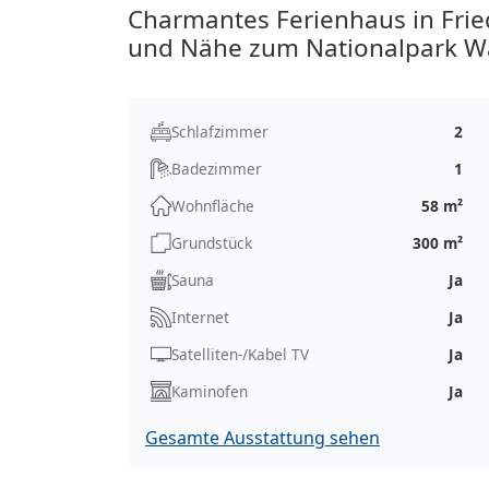
Charmantes Ferienhaus in Frie
und Nähe zum Nationalpark W
Schlafzimmer
2
Badezimmer
1
Wohnfläche
58 m²
Grundstück
300 m²
Sauna
Ja
Internet
Ja
Satelliten-/Kabel TV
Ja
Kaminofen
Ja
Gesamte Ausstattung sehen