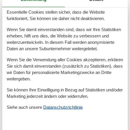
Haartrockner
Waschbecken
Essentielle Cookies stellen sicher, dass die Website
WC
funktioniert, Sie können sie daher nicht deaktivieren.
Basic
Wenn Sie damit einverstanden sind, dass wir Ihre Statistiken
erheben, hilft uns dies, die Website zu verbessern und
Baujahr
2018
Kinder willkommen
weiterzuentwickeln. In diesem Fall werden anonymisierte
Nichtraucher
Daten an unsere Subunternehmer weitergeleitet.
Quadratmeter
49 m²
Zimmer
2
Wenn Sie die Verwendung aller Cookies akzeptieren, erklären
Sie sich damit einverstanden (zusätzlich zu Statistiken), dass
Draußen
wir Daten für personalisierte Marketingzwecke an Dritte
Anzahl der Parkplätze
1
weitergeben.
Garten
Sie können Ihre Einwilligung in Bezug auf Statistiken und/oder
Gartenmöbel
Liegewiese
Marketing jederzeit ändern oder widerrufen.
Privater P-Platz
Siehe auch unsere
Datanschutzrichtlinie
Terrasse
Entfernung
Entfernung Einkauf
500 m