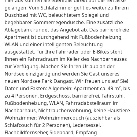
hier aus können Sie ebenfalls direkt auf die Terrasse
gelangen. Vom Schlafzimmer geht es weiter zu Ihrem
Duschbad mit WC, beleuchtetem Spiegel und
begehbarer Sommerregendusche. Eine zusätzliche
Ablagebank rundet das Angebot ab. Das barrierefreie
Apartment ist durchgehend mit Fußbodenheizung,
WLAN und einer intelligenten Beleuchtung
ausgestattet. Für Ihre Fahrräder oder E-Bikes steht
Ihnen ein Fahrradraum im Keller des Nachbarhauses
zur Verfügung. Machen Sie Ihren Urlaub an der
Nordsee einzigartig und werden Sie Gast unseres
neuen Nordsee Park Dangast. Wir freuen uns auf Sie!
Daten und Fakten: Allgemein: Apartment ca. 49 m², bis
zu 4 Personen, Erdgeschoss, barrierefrei, Fahrstuhl,
Fußbodenheizung, WLAN, Fahrradabstellraum im
Nachbarhaus, Nichtraucherwohnung, keine Haustiere
Wohnzimmer: Wohnzimmercouch (ausziehbar als
Schlafcouch für 2 Personen), Ledersessel,
Flachbildfernseher, Sideboard, Empfang