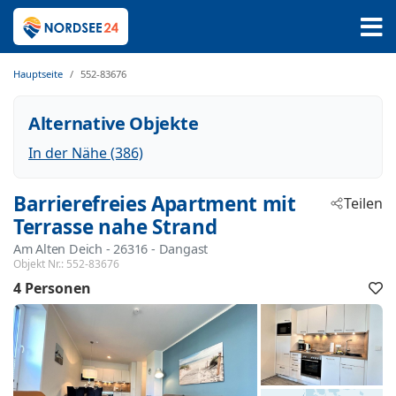
Hauptseite
552-83676
Alternative Objekte
In der Nähe (386)
Barrierefreies Apartment mit
Teilen
Terrasse nahe Strand
Am Alten Deich
 - 26316
 - Dangast
Objekt Nr.:
552-83676
4 Personen
F
h