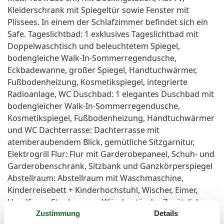
Kleiderschrank mit Spiegeltür sowie Fenster mit
Plissees. In einem der Schlafzimmer befindet sich ein
Safe. Tageslichtbad: 1 exklusives Tageslichtbad mit
Doppelwaschtisch und beleuchtetem Spiegel,
bodengleiche Walk-In-Sommerregendusche,
Eckbadewanne, großer Spiegel, Handtuchwärmer,
Fußbodenheizung, Kosmetikspiegel, integrierte
Radioanlage, WC Duschbad: 1 elegantes Duschbad mit
bodengleicher Walk-In-Sommerregendusche,
Kosmetikspiegel, Fußbodenheizung, Handtuchwärmer
und WC Dachterrasse: Dachterrasse mit
atemberaubendem Blick, gemütliche Sitzgarnitur,
Elektrogrill Flur: Flur mit Garderobepaneel, Schuh- und
Garderobenschrank, Sitzbank und Ganzkörperspiegel
Abstellraum: Abstellraum mit Waschmaschine,
Kinderreisebett + Kinderhochstuhl, Wischer, Eimer,
Handfeger, Staubsauger, Wäscheständer Zusätzliche
Kinderausstattung: Kinderreisebett + Kinderhochstuhl
Zustimmung
Details