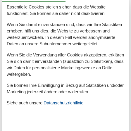
vorhanden Zusätzliche Leistungen gegen Aufpreis
Essentielle Cookies stellen sicher, dass die Website
möglich: Handtücher (1 Duschtuch + 2 Handtücher)
funktioniert, Sie können sie daher nicht deaktivieren.
und Bettwäsche auf Anfrage, Zwischenreinigung,
Handtuch-/Bettwäschewechsel
Wenn Sie damit einverstanden sind, dass wir Ihre Statistiken
erheben, hilft uns dies, die Website zu verbessern und
Raumaufteilung
weiterzuentwickeln. In diesem Fall werden anonymisierte
Daten an unsere Subunternehmer weitergeleitet.
Schlafzimmer, 2 Personen
Verdunklungsvorhänge, Kleiderschrank
Wenn Sie die Verwendung aller Cookies akzeptieren, erklären
Doppel-Boxspringbett (Extra hoch)
Sie sich damit einverstanden (zusätzlich zu Statistiken), dass
Schlafzimmer, 2 Personen
wir Daten für personalisierte Marketingzwecke an Dritte
Privates Badezimmer, Verdunklungsvorhänge,
weitergeben.
Kleiderschrank
Doppel-Boxspringbett (Extra hoch)
Sie können Ihre Einwilligung in Bezug auf Statistiken und/oder
Wohnzimmer, 2 Personen
Marketing jederzeit ändern oder widerrufen.
Kleiderschrank
Siehe auch unsere
Datanschutzrichtlinie
Kleine Doppelcouch
Gesamte Ausstattung