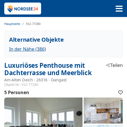
Hauptseite
552-77280
Alternative Objekte
In der Nähe (386)
Luxuriöses Penthouse mit
Teilen
Dachterrasse und Meerblick
Am Alten Deich
 - 26316
 - Dangast
Objekt Nr.:
552-77280
5 Personen
F
h