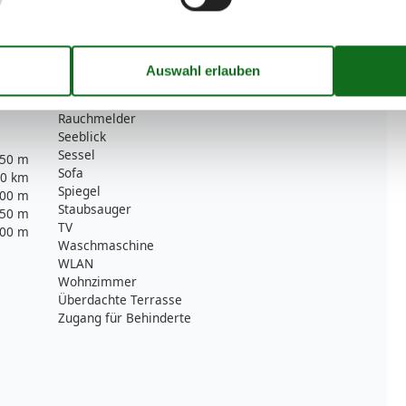
Internet
53 m²
Jalousie
2
Kleiderschrank
Mülleimer
Möglichkeit zur Raumverdunkelung
Radio
Rauchmelder
Seeblick
Sessel
50 m
Sofa
0 km
Spiegel
00 m
Staubsauger
50 m
TV
00 m
Waschmaschine
WLAN
Wohnzimmer
Überdachte Terrasse
Zugang für Behinderte