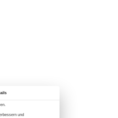
ails
ren.
verbessern und