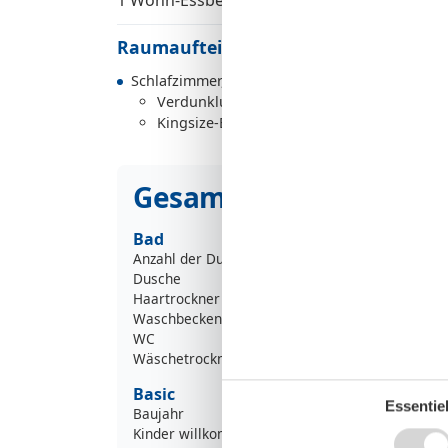
Raumaufteilung
Schlafzimmer, 2 Personen
Verdunklungsvorhänge, Kleiderschrank
Kingsize-Boxspringbett
Gesamte Ausstattung
Bad
Anzahl der Duschen
Dusche
Haartrockner
Waschbecken
WC
Wäschetrockner
Basic
Essentiel
Baujahr
Kinder willkommen