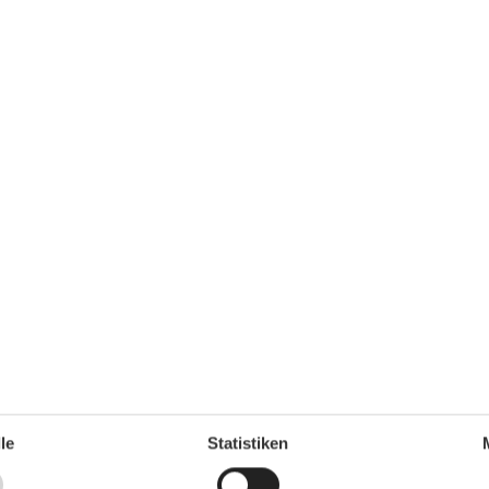
Unterkunft
1
Aufzug
Balkon
Betten
2
Esstisch
Feueralarm
Fußbodenheizung
Geschlossene Terrasse
Heizung
le
Statistiken
2017
Herd
HIFI