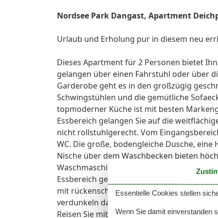
Nordsee Park Dangast, Apartment Deichp
Urlaub und Erholung pur in diesem neu err
Dieses Apartment für 2 Personen bietet Ih
gelangen über einen Fahrstuhl oder über di
Garderobe geht es in den großzügig geschn
Schwingstühlen und die gemütliche Sofaeck
topmoderner Küche ist mit besten Markeng
Essbereich gelangen Sie auf die weitflächig
nicht rollstuhlgerecht. Vom Eingangsbereic
WC. Die große, bodengleiche Dusche, eine 
Nische über dem Waschbecken bieten höchs
Waschmaschine und einem Trockner ausge
Zusti
Essbereich gelangen Sie über eine raffinier
mit rückenschonendem Boxspringbett bietet v
Essentielle Cookies stellen siche
verdunkeln dank beschichteter Plissees. Au
Wenn Sie damit einverstanden sin
Reisen Sie mit Ihrem Hund an, entstehen Ex