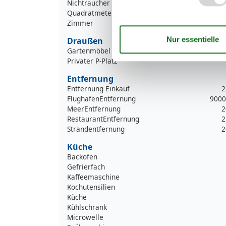
Nichtraucher
Quadratmeter
Zimmer
Draußen
Gartenmöbel
Privater P-Platz
Entfernung
Entfernung Einkauf
2
FlughafenEntfernung
9000
MeerEntfernung
2
RestaurantEntfernung
2
Strandentfernung
2
Küche
Backofen
Gefrierfach
Kaffeemaschine
Kochutensilien
Küche
Kühlschrank
Microwelle