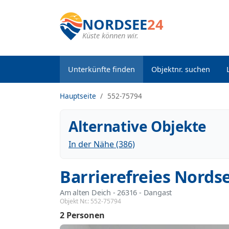
NORDSEE
24
Küste können wir.
Unterkünfte finden
Objektnr. suchen
Hauptseite
552-75794
Alternative Objekte
In der Nähe (386)
Barrierefreies Nords
Am alten Deich
 - 26316
 - Dangast
Objekt Nr.:
552-75794
2 Personen