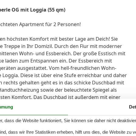
erle OG mit Loggia (55 qm)
ichteten Apartment für 2 Personen!
nen höchsten Komfort mit bester Lage am Deich! Sie
e Treppe in Ihr Domizil. Durch den Flur mit moderner
ittenen Wohn- und Essbereich. Der große Esstisch mit
e laden zum Entspannen ein. Der Essbereich mit
eräten ausgestattet. Vom hell-freundlichen Wohn-
e Loggia. Diese ist über eine Stufe erreichbar und daher
h rechts gehalten geht es in das schicke Duschbad mit
Handtuchheizung sowie der beleuchtete Spiegel als
ten Komfort. Das Duschbad ist außerdem mit einer
stattet. Entweder vom Duschbad oder vom Wohn-
mmung
Det
te Glasschiebetür in Ihr Schlafzimmer. Das Schlafzimmer
iel Tageslicht, ist aber schnell und einfach zu
r, dass die Website funktioniert, Sie können sie daher nicht deaktivie
ch hier haben Sie einen direkten Zugang zum Balkon.
d, dass wir Ihre Statistiken erheben, hilft uns dies, die Website zu 
trakosten in Höhe von € 8,00 pro Tag. Das barrierefreie