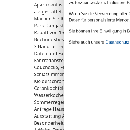
weiterzuentwickeln. In diesem F
Apartment ist durchgehend mit Fußbodenhe
ausgestattet. Für Ihre Fahrräder oder E-Bik
Wenn Sie die Verwendung aller Co
Machen Sie Ihren Urlaub an der Nordsee ei
Daten für personalisierte Marke
Park Dangast. Wir freuen uns auf Sie! SPEC
Sie können Ihre Einwilligung in 
Rabatt von 15% auf den reinen Mietpreis pr
Buchungsbestätigung. Zusätzliche Leistung
Siehe auch unsere
Datanschutzri
2 Handtücher) und Bettwäsche auf Anfrage
Daten und Fakten: Allgemein: Apartment ca
Fahrradabstellraum, Nichtraucherwohnung
Couchecke, Flachbildfernseher, Empfang d
Schlafzimmer: Boxspringbett mit durchgäng
Kleiderschrank, Stuhl Küche und Haushalt: 
Cerankochfeld, Backofen, Dunstabzugshaube,
Wasserkocher, hochwertiges Geschirr und Be
Sommerregendusche, Waschtischanlage mit
Anfrage Haushalt: Waschmaschine, Trockner
Ausstattung Außen: Sitzgarnitur mit Tisch, 
Besonderheiten: Barrierefrei, ein Hund ges
1 Wohn-Essbereich, 1 Schlafzimmer, 1 Bade