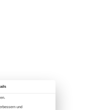
ails
ren.
verbessern und