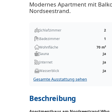
Modernes Apartment mit Balko
Nordseestrand.
Schlafzimmer
2
Badezimmer
1
Wohnfläche
70 m²
Sauna
Ja
Internet
Ja
Wasserblick
Ja
Gesamte Ausstattung sehen
Beschreibung
Apartmenthaus am Nordseestrand Whg. 