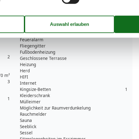
1
Balkon
Betten
4
Bügelbrett
Bügeleisen
Einzelbetten
2
Esstisch
Feueralarm
Fliegengitter
Fußbodenheizung
2
Geschlossene Terrasse
Heizung
Herd
70 m²
HIFI
3
Internet
Kingsize-Betten
1
Kleiderschrank
1
Mülleimer
Möglichkeit zur Raumverdunkelung
Rauchmelder
Sauna
Seeblick
Sessel
Sitzgelegenheiten im Esszimmer