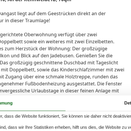
ngast liegt auf dem Geestrücken direkt an der
r in dieser Traumlage!
ingerichtete Oberwohnung verfügt über zwei
oppelbett sowie ein weiteres mit zwei Einzelbetten.
es zum Herzstück der Wohnung: Der großzügige
on und Blick auf den Jadebusen. Genießen Sie die
 Das großzügig geschnittene Duschbad mit Tageslicht
r mit Doppelbett, sowie das Kinderschlafzimmer mit zwei
it Zugang über eine schmale Holztreppe, runden das
angenehmer Fußbodenheizung ausgestattet. Die Fenster
nvergessliche Urlaubstage in dieser feinen Anlage mit
 dem Strand und dem alten Kurhaus entfernt. Das
mmung
Det
s steht Ihnen 1 PKW-Stellplatz zur Verfügung! Ein evtl.
abstellen, dies ist mit der Gästekarte kostenfrei (die
r, dass die Website funktioniert, Sie können sie daher nicht deaktivie
rverwaltung beantragen). Reisen Sie mit Ihrem Hund an,
ro Tag. Zusätzliche Leistungen gegen Aufpreis möglich:
d, dass wir Ihre Statistiken erheben, hilft uns dies, die Website zu 