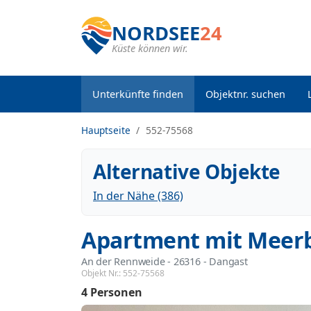
NORDSEE
24
Küste können wir.
Unterkünfte finden
Objektnr. suchen
Hauptseite
552-75568
Alternative Objekte
In der Nähe (386)
Apartment mit Meerb
An der Rennweide
 - 26316
 - Dangast
Objekt Nr.:
552-75568
4 Personen