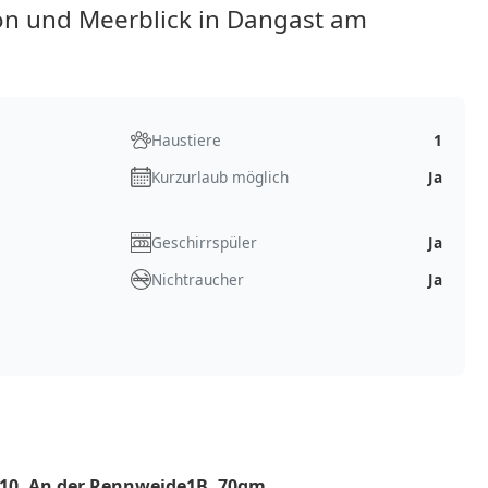
n und Meerblick in Dangast am
Haustiere
1
Kurzurlaub möglich
Ja
Geschirrspüler
Ja
Nichtraucher
Ja
10, An der Rennweide1B, 70qm