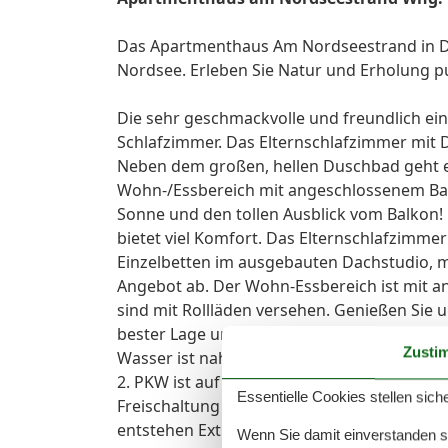
Das Apartmenthaus Am Nordseestrand in Da
Nordsee. Erleben Sie Natur und Erholung pu
Die sehr geschmackvolle und freundlich e
Schlafzimmer. Das Elternschlafzimmer mit D
Neben dem großen, hellen Duschbad geht 
Wohn-/Essbereich mit angeschlossenem Balk
Sonne und den tollen Ausblick vom Balkon!
bietet viel Komfort. Das Elternschlafzimme
Einzelbetten im ausgebauten Dachstudio, m
Angebot ab. Der Wohn-Essbereich ist mit 
sind mit Rollläden versehen. Genießen Sie u
bester Lage und nur wenigen Schritten von
Zusti
Wasser ist nah und Sie können abschalten. E
2. PKW ist auf den öffentlichen Parkplätzen 
Essentielle Cookies stellen siche
Freischaltung können Sie direkt bei der Ku
entstehen Extrakosten in Höhe von € 8,00 p
Wenn Sie damit einverstanden sin