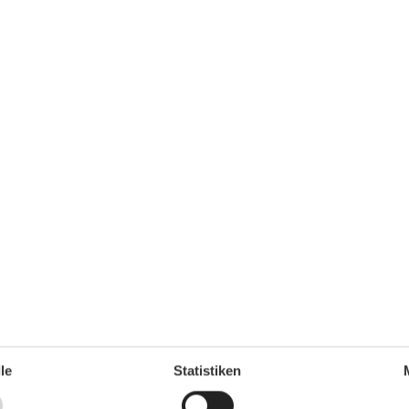
 Edeka-Markt 200 m Restaurant 100 m
m Bahnhof 6 km Freizeitmöglichkeiten: Freizeitbad,
serschwimmbad, Minigolf, Nordic-Walking, Radfahren,
einigungsaufschlag ist Ihr Vierbeiner herzlich
rten, Gartenmöbel, PKW-Stellplatz, Sandkiste,
le
Statistiken
Unterkunft