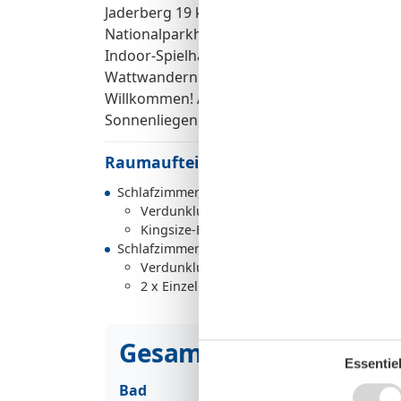
Jaderberg 19 km Entfernungen Strand 50 m
Nationalparkhaus Wattenmeer 1 km Arzt 4 k
Indoor-Spielhaus, Kutschfahrten, Meerwas
Wattwandern Besonderheiten: Gegen einen R
Willkommen! Ausstattung Außen: Balkon, Ga
Sonnenliegen, Strandkorb, Terrasse
Raumaufteilung
Schlafzimmer, 2 Personen
Verdunklungsvorhänge, Kleiderschrank
Kingsize-Bett
Schlafzimmer, 2 Personen
Verdunklungsvorhänge, Kleiderschrank
2 x Einzelbett
Gesamte Ausstattung
Essentiel
Bad