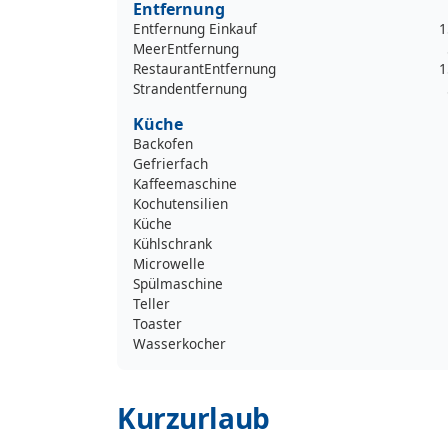
Entfernung
Entfernung Einkauf
1
MeerEntfernung
RestaurantEntfernung
1
Strandentfernung
Küche
Backofen
Gefrierfach
Kaffeemaschine
Kochutensilien
Küche
Kühlschrank
Microwelle
Spülmaschine
Teller
Toaster
Wasserkocher
Kurzurlaub