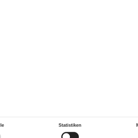
park, Indoor-Spielhaus, Inline-Skaten, Kutschfahrten,
ordic-Walking, Radfahren, Sauna, Schwimmen,
n einen Reinigungsaufschlag ist Ihr Vierbeiner herzlich
änder, Garten, Gartenmöbel, PKW-Stellplatz, Sandkiste,
le
Statistiken
Unterkunft
1
Anzahl der Fernseher
1