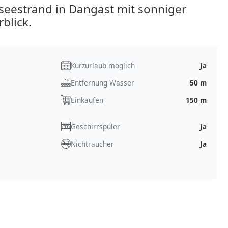
estrand in Dangast mit sonniger
blick.
Kurzurlaub möglich
Ja
Entfernung Wasser
50 m
Einkaufen
150 m
Geschirrspüler
Ja
Nichtraucher
Ja