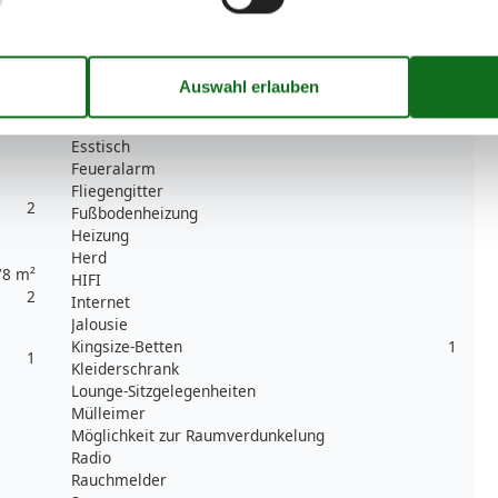
Betten
4
Bücher
1
Bügelbrett
Bügeleisen
CD Gerät
Einzelbetten
2
Esstisch
Feueralarm
Fliegengitter
2
Fußbodenheizung
Heizung
Herd
78 m²
HIFI
2
Internet
Jalousie
Kingsize-Betten
1
1
Kleiderschrank
Lounge-Sitzgelegenheiten
Mülleimer
Möglichkeit zur Raumverdunkelung
Radio
Rauchmelder