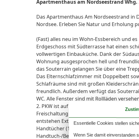
Apartmenthaus am Nordseestrand Whg. 
Das Apartmenthaus Am Nordseestrand in Da
Nordsee. Erleben Sie Natur und Erholung pu
(Fast) alles neu im Wohn-Essbereich und e
Erdgeschoss mit Südterrasse hat einen s
vollwertigen Einbauküche. Dank der Südaus
Wohnung ausgesprochen hell und freundlic
das Souterrain gelangen Sie über eine Trep
Das Elternschlafzimmer mit Doppelbett sow
Schlafräume sind mit großen Kleiderschrän
freundlich. Außerdem verfügt das Souterrain
WC. Alle Fenster sind mit Rollläden versehen
2. PKW ist auf den öffentlichen Parkplätzen 
Zusti
Freischaltung können Sie direkt bei der Ku
entstehen Extrakosten in Höhe von € 8,00 p
Essentielle Cookies stellen siche
Handtücher (1 Duschtuch + 2 Handtücher) 
Wenn Sie damit einverstanden sin
Handtuch-/Bettwäschewechsel Genießen Sie