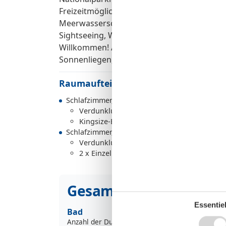
Freizeitmöglichkeiten: Freizeitbad, Freizeit
Meerwasserschwimmbad, Mountainbiken, N
Sightseeing, Wellness Besonderheiten: Gege
Willkommen! Ausstattung Aussen: Fahrradst
Sonnenliegen, Strandkorb
Raumaufteilung
Schlafzimmer, 2 Personen
Verdunklungsvorhänge, Kleiderschrank
Kingsize-Bett
Schlafzimmer, 2 Personen
Verdunklungsvorhänge, Kleiderschrank
2 x Einzelbett
Gesamte Ausstattung
Essentiel
Bad
Anzahl der Duschen