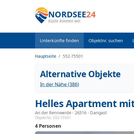
NORDSEE
24
Küste können wir.
Unterkünfte finden
Objektnr. suchen
Hauptseite
552-75501
Alternative Objekte
In der Nähe (386)
Helles Apartment mi
An der Rennweide
 - 26316
 - Dangast
Objekt Nr.:
552-75501
4 Personen