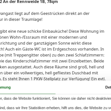
2 An der Rennweide 1B, 78qm
ngast liegt auf dem Geestrücken direkt an der
r in dieser Traumlage!
s gibt eine neue schicke Einbauküche! Diese Wohnung im
chönen Wohn-/Essraum mit einer modernen und
richtung und der ganztägigen Sonne wirkt diese
h! Auch ein Gäste-WC ist im Erdgeschoss vorhanden. In
pe (mit Treppengitter oben) zu den zwei Schlafzimmern:
ie das Kinderschlafzimmer mit zwei Einzelbetten. Beide
ken ausgestattet. Auch diese Räume sind groß, hell und
 über ein vollwertiges, hell gefliestes Duschbad mit
. Es steht Ihnen 1 PKW-Stellplatz zur Verfügung! Ein evtl.
abstellen, dies ist mit der Gästekarte kostenfrei (die
mmung
Det
rverwaltung beantragen). Reisen Sie mit Ihrem Hund an,
ro Tag. Zusätzliche Leistungen gegen Aufpreis möglich:
r, dass die Website funktioniert, Sie können sie daher nicht deaktivie
und Bettwäsche auf Anfrage, Zwischenreinigung,
d, dass wir Ihre Statistiken erheben, hilft uns dies, die Website zu 
 Ihren einmaligen Urlaub am Jadebusen in dieser