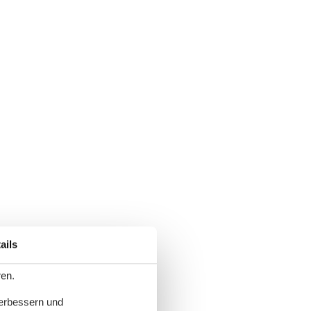
ails
ren.
verbessern und