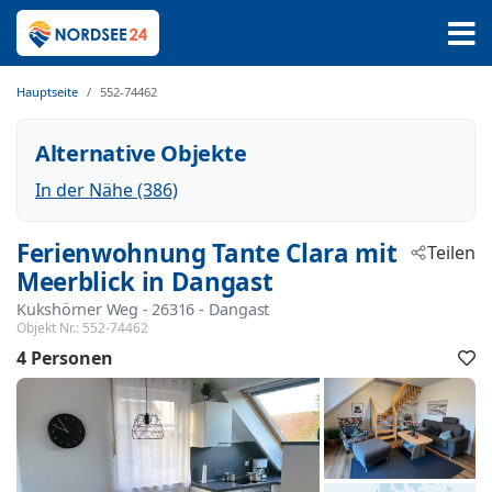
Hauptseite
552-74462
Alternative Objekte
In der Nähe (386)
Ferienwohnung Tante Clara mit
Teilen
Meerblick in Dangast
Kukshörner Weg
 - 26316
 - Dangast
Objekt Nr.:
552-74462
4 Personen
F
h