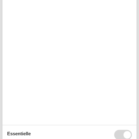
Waschmaschine
WLAN
Wohnzimmer
Wäscheständer
Kurzurlaub
Es besteht eine begrenzte Möglichkeit das ganze Jahr
einen Kurzurlaub zu machen, typischerweise
außerhalb der Hochsaison.
Kalender
Ankunft
Essentielle