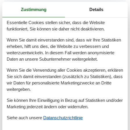
JahrRenovierung
2021
Zustimmung
Details
Kinder willkommen
Nichtraucher
Quadratmeter
65 m²
Essentielle Cookies stellen sicher, dass die Website
Zimmer
3
funktioniert, Sie können sie daher nicht deaktivieren.
Draußen
Wenn Sie damit einverstanden sind, dass wir Ihre Statistiken
erheben, hilft uns dies, die Website zu verbessern und
Anzahl der Parkplätze
1
weiterzuentwickeln. In diesem Fall werden anonymisierte
Gartenmöbel
Privater P-Platz
Daten an unsere Subunternehmer weitergeleitet.
Sonnenschirm
Wenn Sie die Verwendung aller Cookies akzeptieren, erklären
Entfernung
Sie sich damit einverstanden (zusätzlich zu Statistiken), dass
wir Daten für personalisierte Marketingzwecke an Dritte
Entfernung Einkauf
50 m
weitergeben.
MeerEntfernung
100 m
RestaurantEntfernung
50 m
Sie können Ihre Einwilligung in Bezug auf Statistiken und/oder
Strandentfernung
100 m
Marketing jederzeit ändern oder widerrufen.
Küche
Siehe auch unsere
Datanschutzrichtlinie
Backofen
Gefrierfach