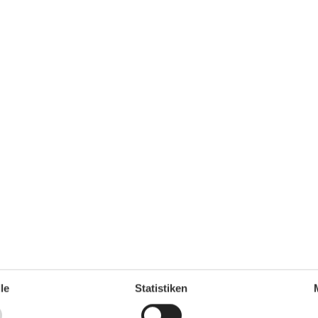
Küche
Backofen
Espressomaschine
Gefrierfach
Kaffeemaschine
Kochutensilien
Küche
le
Statistiken
Kühlschrank
Microwelle