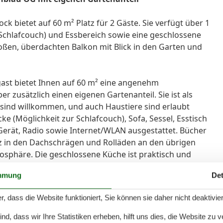
k bietet auf 60 m² Platz für 2 Gäste. Sie verfügt über 1
Schlafcouch) und Essbereich sowie eine geschlossene
ßen, überdachten Balkon mit Blick in den Garten und
ast bietet Ihnen auf 60 m² eine angenehm
er zusätzlich einen eigenen Gartenanteil. Sie ist als
 sind willkommen, und auch Haustiere sind erlaubt
ke (Möglichkeit zur Schlafcouch), Sofa, Sessel, Esstisch
Gerät, Radio sowie Internet/WLAN ausgestattet. Bücher
tz in den Dachschrägen und Rolläden an den übrigen
osphäre. Die geschlossene Küche ist praktisch und
tattet: Ceran-Herd, Backofen (elektrischer Anschluss),
mmung
Det
sowie Küchenutensilien, Geschirr und Besteck. Für Ihre
eemaschine, Senseo-Espressomaschine, Wasserkocher
r, dass die Website funktioniert, Sie können sie daher nicht deaktivie
en Sie Dusche mit Wanne, Badewanne, WC,
ter sowie ein Haartrockner. Im Außenbereich steht
d, dass wir Ihre Statistiken erheben, hilft uns dies, die Website zu 