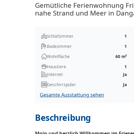
Gemütliche Ferienwohnung Fri
nahe Strand und Meer in Dang
Schlafzimmer
1
Badezimmer
1
Wohnfläche
60 m²
Haustiere
1
Internet
Ja
Geschirrspüler
Ja
Gesamte Ausstattung sehen
Beschreibung
Moin und herzlich Willkommen im Friese