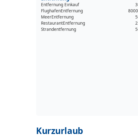
Entfernung Einkauf
3
FlughafenEntfernung
8000
MeerEntfernung
5
RestaurantEntfernung
2
Strandentfernung
5
Kurzurlaub