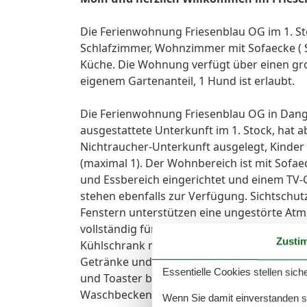
Die Ferienwohnung Friesenblau OG im 1. Stoc
Schlafzimmer, Wohnzimmer mit Sofaecke ( 
Küche. Die Wohnung verfügt über einen gro
eigenem Gartenanteil, 1 Hund ist erlaubt.
Die Ferienwohnung Friesenblau OG in Dang
ausgestattete Unterkunft im 1. Stock, hat ab
Nichtraucher-Unterkunft ausgelegt, Kinder
(maximal 1). Der Wohnbereich ist mit Sofaec
und Essbereich eingerichtet und einem TV-
stehen ebenfalls zur Verfügung. Sichtschu
Fenstern unterstützen eine ungestörte Atm
vollständig für die Selbstversorgung ausges
Zusti
Kühlschrank mit Gefrierfach, Spülmaschine 
Getränke und kleinen Pausen stehen Kaff
Essentielle Cookies stellen siche
und Toaster bereit. Im Badezimmer erwart
Waschbecken, Spiegel, warmes Wasser, Fens
Wenn Sie damit einverstanden sin