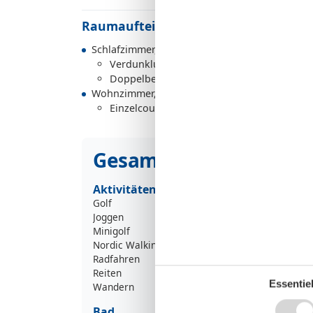
Raumaufteilung
Schlafzimmer, 2 Personen
Verdunklungsvorhänge, Kleiderschrank
Doppelbett
Wohnzimmer, 1 Person
Einzelcouch
Gesamte Ausstattung
Aktivitäten
Golf
Joggen
Minigolf
Nordic Walking
Radfahren
Reiten
Essentiel
Wandern
Bad