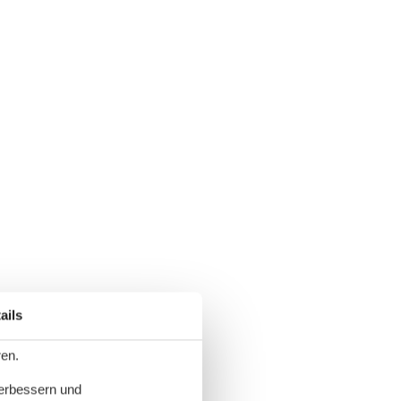
ails
ren.
verbessern und