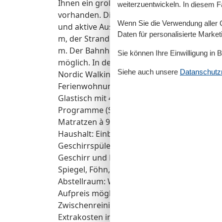
Ihnen ein großer, überdachter Balkon zur V
weiterzuentwickeln. In diesem F
vorhanden. Die Lage im Dorf und zugleich l
Wenn Sie die Verwendung aller Co
und aktive Ausflüge: Einkaufsmöglichkeiten
Daten für personalisierte Marke
m, der Strand und das Meer liegen jeweils e
m. Der Bahnhof ist ca. 7.500 m entfernt, der
Sie können Ihre Einwilligung in 
möglich. In der Umgebung bieten sich unte
Siehe auch unsere
Datanschutzri
Nordic Walking an, ebenso Minigolf und Mas
Ferienwohnung Friesenblau OG. Daten und 
Glastisch mit 4 bequemen Stühlen, Leselam
Programme (SAT-Anlage), Radio Schlafzimme
Matratzen à 90x200 cm, Leselampen, Kleide
Haushalt: Einbauküche, Kühlschrank mit Ge
Geschirrspüler, Toaster, Wasserkocher, Kaf
Geschirr und Besteck Bad und Sanitär: Dus
Spiegel, Föhn, WC, Handtuchheizung, Handtü
Abstellraum: Wischer, Eimer, Handfeger, S
Aufpreis möglich: Handtücher (1 Duschtuch
Zwischenreinigung, Handtuch-/Bettwäschew
Extrakosten in Höhe von € 8,00 pro Tag.