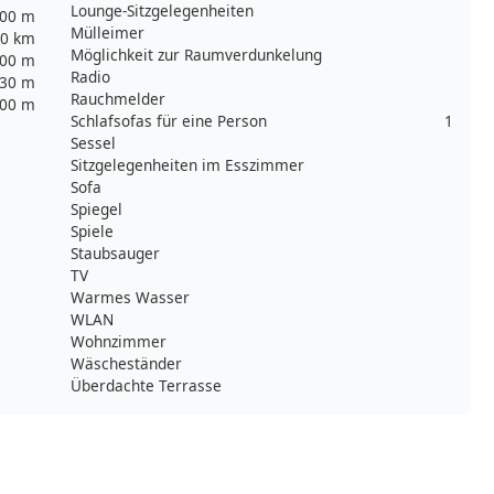
Lounge-Sitzgelegenheiten
00 m
Mülleimer
0 km
Möglichkeit zur Raumverdunkelung
00 m
Radio
30 m
Rauchmelder
00 m
Schlafsofas für eine Person
1
Sessel
Sitzgelegenheiten im Esszimmer
Sofa
Spiegel
Spiele
Staubsauger
TV
Warmes Wasser
WLAN
Wohnzimmer
Wäscheständer
Überdachte Terrasse