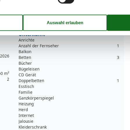
Rührgerät
1
Spülmaschine
Teller
Toaster
Wasserkocher
Unterkunft
Anrichte
Anzahl der Fernseher
1
Balkon
2026
Betten
3
Bücher
Bügeleisen
60 m²
CD Gerät
2
Doppelbetten
1
Esstisch
Familie
Ganzkörperspiegel
Heizung
Herd
Internet
Jalousie
Kleiderschrank