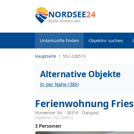
NORDSEE
24
Küste können wir.
Unterkünfte finden
Objektnr. suchen
Hauptseite
552-228513
Alternative Objekte
In der Nähe (386)
Ferienwohnung Fries
Humenser Str.
 - 26316
 - Dangast
Objekt Nr.:
552-228513
3 Personen