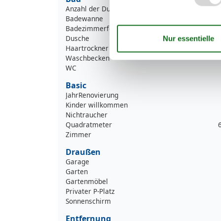
Anzahl der Duschen
Badewanne
Badezimmerfenster
Dusche
Haartrockner
Waschbecken
WC
Basic
JahrRenovierung
Kinder willkommen
Nichtraucher
Quadratmeter
Zimmer
Draußen
Garage
Garten
Gartenmöbel
Privater P-Platz
Sonnenschirm
Entfernung