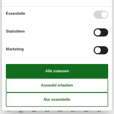
31
1
2
Essentielle
32
3
4
5
6
7
8
9
33
10
11
12
13
14
15
16
Statistiken
34
17
18
19
20
21
22
23
35
24
25
26
27
28
29
30
Marketing
36
31
September 2026
Mo
Di
Mi
Do
Fr
Sa
So
36
1
2
3
4
5
6
37
7
8
9
10
11
12
13
38
14
15
16
17
18
19
20
39
21
22
23
24
25
26
27