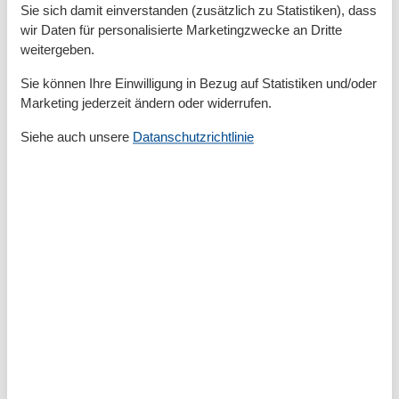
Sie sich damit einverstanden (zusätzlich zu Statistiken), dass
Terrasse
wir Daten für personalisierte Marketingzwecke an Dritte
weitergeben.
Küche
Backofen
Sie können Ihre Einwilligung in Bezug auf Statistiken und/oder
Gefrierfach
Marketing jederzeit ändern oder widerrufen.
Kaffeemaschine
Kochutensilien
Siehe auch unsere
Datanschutzrichtlinie
Küche
Kühlschrank
Spülmaschine
Teller
Toaster
Wasserkocher
Unterkunft
Anrichte
Anzahl der Fernseher
3
Babybett
1
Betten
4
Bücher
Bügelbrett