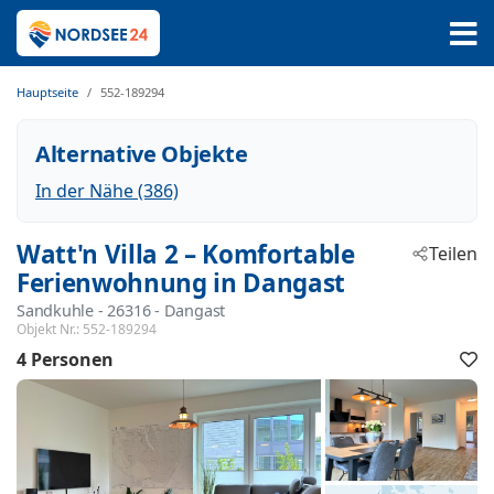
Hauptseite
552-189294
Alternative Objekte
In der Nähe (386)
Watt'n Villa 2 – Komfortable
Teilen
Ferienwohnung in Dangast
Sandkuhle
 - 26316
 - Dangast
Objekt Nr.:
552-189294
4 Personen
F
h