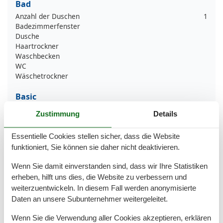
Bad
Anzahl der Duschen
1
Badezimmerfenster
Dusche
Haartrockner
Waschbecken
WC
Wäschetrockner
Basic
Baujahr
2023
Zustimmung
Details
JahrRenovierung
2023
Kinder willkommen
Essentielle Cookies stellen sicher, dass die Website
Nichtraucher
funktioniert, Sie können sie daher nicht deaktivieren.
Quadratmeter
100 m²
Zimmer
3
Wenn Sie damit einverstanden sind, dass wir Ihre Statistiken
erheben, hilft uns dies, die Website zu verbessern und
Draußen
weiterzuentwickeln. In diesem Fall werden anonymisierte
Anzahl der Parkplätze
1
Daten an unsere Subunternehmer weitergeleitet.
Garten
Gartenmöbel
Wenn Sie die Verwendung aller Cookies akzeptieren, erklären
Sonnenschirm