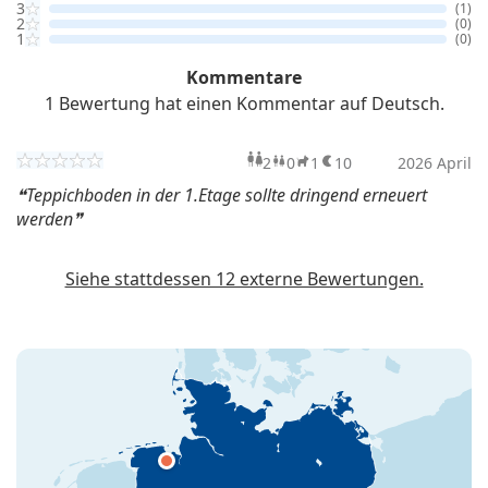
3
(1)
2
(0)
1
(0)
Kommentare
1 Bewertung hat einen Kommentar auf Deutsch.
2
0
1
10
Erwachsene
Kinder
2026 April
Haustier
Überna
Teppichboden in der 1.Etage sollte dringend erneuert
werden
Siehe stattdessen 12 externe Bewertungen.