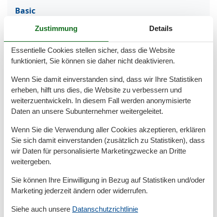
Basic
Anzahl der Stockwerke
2
Zustimmung
Details
Kinder willkommen
Nichtraucher
Essentielle Cookies stellen sicher, dass die Website
Quadratmeter
100 m²
funktioniert, Sie können sie daher nicht deaktivieren.
Zimmer
4
Wenn Sie damit einverstanden sind, dass wir Ihre Statistiken
Draußen
erheben, hilft uns dies, die Website zu verbessern und
Anzahl der Parkplätze
1
weiterzuentwickeln. In diesem Fall werden anonymisierte
Garten
Daten an unsere Subunternehmer weitergeleitet.
Gartenmöbel
Liegewiese
Wenn Sie die Verwendung aller Cookies akzeptieren, erklären
Privater P-Platz
Sie sich damit einverstanden (zusätzlich zu Statistiken), dass
Terrasse
wir Daten für personalisierte Marketingzwecke an Dritte
Entfernung
weitergeben.
Entfernung Einkauf
200 m
Sie können Ihre Einwilligung in Bezug auf Statistiken und/oder
StadtEntfernung
6 km
Marketing jederzeit ändern oder widerrufen.
Strandentfernung
200 m
Siehe auch unsere
Datanschutzrichtlinie
Küche