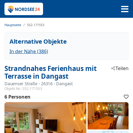
Hauptseite
552-171553
Alternative Objekte
In der Nähe (386)
Strandnahes Ferienhaus mit
Teilen
Terrasse in Dangast
Dauenser Straße
 - 26316
 - Dangast
Objekt Nr.:
552-171553
6 Personen
F
h