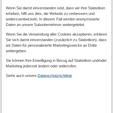
Wäschetrockner
Wenn Sie damit einverstanden sind, dass wir Ihre Statistiken
Basic
erheben, hilft uns dies, die Website zu verbessern und
Anzahl der Stockwerke
3
weiterzuentwickeln. In diesem Fall werden anonymisierte
Baujahr
2019
Daten an unsere Subunternehmer weitergeleitet.
Kinder willkommen
Nichtraucher
Wenn Sie die Verwendung aller Cookies akzeptieren, erklären
Quadratmeter
119 m²
Sie sich damit einverstanden (zusätzlich zu Statistiken), dass
Zimmer
5
wir Daten für personalisierte Marketingzwecke an Dritte
weitergeben.
Draußen
Anzahl der Parkplätze
1
Sie können Ihre Einwilligung in Bezug auf Statistiken und/oder
Garten
Marketing jederzeit ändern oder widerrufen.
Gartenmöbel
Terrasse
Siehe auch unsere
Datanschutzrichtlinie
Entfernung
FlughafenEntfernung
82 km
Küche
Backofen