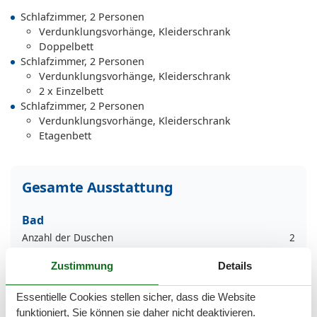
Schlafzimmer, 2 Personen
Verdunklungsvorhänge, Kleiderschrank
Doppelbett
Schlafzimmer, 2 Personen
Verdunklungsvorhänge, Kleiderschrank
2 x Einzelbett
Schlafzimmer, 2 Personen
Verdunklungsvorhänge, Kleiderschrank
Etagenbett
Gesamte Ausstattung
Bad
Anzahl der Duschen
2
Badezimmerfenster
Dusche
Zustimmung
Details
Haartrockner
Waschbecken
Essentielle Cookies stellen sicher, dass die Website
WC
funktioniert, Sie können sie daher nicht deaktivieren.