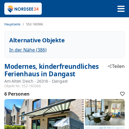
Hauptseite
552-160366
Alternative Objekte
In der Nähe (386)
Modernes, kinderfreundliches
Teilen
Ferienhaus in Dangast
Am Alten Deich
 - 26316
 - Dangast
Objekt Nr.:
552-160366
6 Personen
F
h