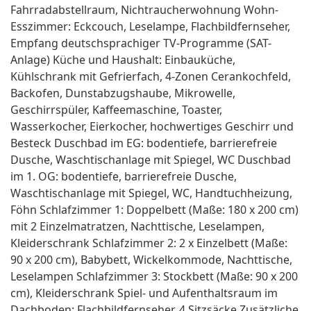
Fahrradabstellraum, Nichtraucherwohnung Wohn-
Esszimmer: Eckcouch, Leselampe, Flachbildfernseher,
Empfang deutschsprachiger TV-Programme (SAT-
Anlage) Küche und Haushalt: Einbauküche,
Kühlschrank mit Gefrierfach, 4-Zonen Cerankochfeld,
Backofen, Dunstabzugshaube, Mikrowelle,
Geschirrspüler, Kaffeemaschine, Toaster,
Wasserkocher, Eierkocher, hochwertiges Geschirr und
Besteck Duschbad im EG: bodentiefe, barrierefreie
Dusche, Waschtischanlage mit Spiegel, WC Duschbad
im 1. OG: bodentiefe, barrierefreie Dusche,
Waschtischanlage mit Spiegel, WC, Handtuchheizung,
Föhn Schlafzimmer 1: Doppelbett (Maße: 180 x 200 cm)
mit 2 Einzelmatratzen, Nachttische, Leselampen,
Kleiderschrank Schlafzimmer 2: 2 x Einzelbett (Maße:
90 x 200 cm), Babybett, Wickelkommode, Nachttische,
Leselampen Schlafzimmer 3: Stockbett (Maße: 90 x 200
cm), Kleiderschrank Spiel- und Aufenthaltsraum im
Dachboden: Flachbildfernseher, 4 Sitzsäcke Zusätzliche