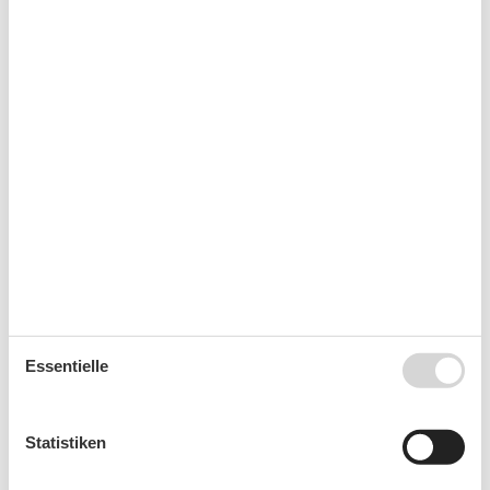
Kurzurlaub
Es besteht eine begrenzte Möglichkeit das ganze Jahr
einen Kurzurlaub zu machen, typischerweise
außerhalb der Hochsaison.
Kalender
Ankunft
Essentielle
September 2026
Mo
Di
Mi
Do
Fr
Sa
So
Statistiken
36
1
2
3
4
5
6