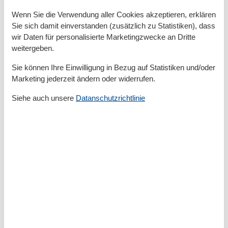
Haartrockner
Wenn Sie die Verwendung aller Cookies akzeptieren, erklären
Waschbecken
Sie sich damit einverstanden (zusätzlich zu Statistiken), dass
WC
wir Daten für personalisierte Marketingzwecke an Dritte
weitergeben.
Basic
Baujahr
2020
Sie können Ihre Einwilligung in Bezug auf Statistiken und/oder
Kinder willkommen
Marketing jederzeit ändern oder widerrufen.
Nichtraucher
Quadratmeter
72 m²
Siehe auch unsere
Datanschutzrichtlinie
Zimmer
3
Draußen
Anzahl der Parkplätze
1
Gartenmöbel
Privater P-Platz
Küche
Backofen
Gefrierfach
Kaffeemaschine
Kochutensilien