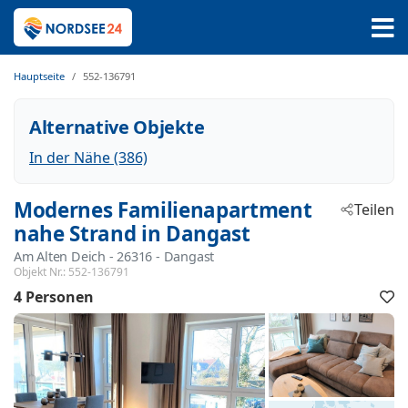
Hauptseite
552-136791
Alternative Objekte
In der Nähe (386)
Modernes Familienapartment
Teilen
nahe Strand in Dangast
Am Alten Deich
 - 26316
 - Dangast
Objekt Nr.:
552-136791
4 Personen
F
h