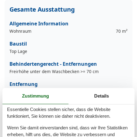
Gesamte Ausstattung
Allgemeine Information
Wohnraum
70 m²
Baustil
Top Lage
Behindertengerecht - Entfernungen
Freirhöhe unter dem Waschbecken >= 70 cm
Entfernung
Arzt
200 m
Zustimmung
Details
Busstopp
200 m
Einkaufen
200 m
Essentielle Cookies stellen sicher, dass die Website
Fährhafen
15 km
Restaurants
200 m
funktioniert, Sie können sie daher nicht deaktivieren.
Zentrum
1,5 km
Wenn Sie damit einverstanden sind, dass wir Ihre Statistiken
Küchenartikel
erheben, hilft uns dies, die Website zu verbessern und