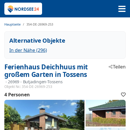
Hauptseite
354-DE-26969-253
Alternative Objekte
In der Nähe (296)
Ferienhaus Deichhuus mit
Teilen
großem Garten in Tossens
 - 26969
 - Butjadingen-Tossens
Objekt Nr.:
354-DE-26969-253
4 Personen
F
h