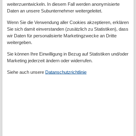
weiterzuentwickeln. In diesem Fall werden anonymisierte
Backofen
Daten an unsere Subunternehmer weitergeleitet.
Kochfeld
Kühlschrank
Wenn Sie die Verwendung aller Cookies akzeptieren, erklären
Spülmaschine
Sie sich damit einverstanden (zusätzlich zu Statistiken), dass
Parkeinrichtungen
wir Daten für personalisierte Marketingzwecke an Dritte
weitergeben.
Erste Hilfe
Grillzentrum
Sie können Ihre Einwilligung in Bezug auf Statistiken und/oder
Internet Zugang
Marketing jederzeit ändern oder widerrufen.
Raumgegenstände
Siehe auch unsere
Datanschutzrichtlinie
Esstisch
Feueralarm
Garderobenständer
Kamin
Kleiderschrank
Spiegel
Staubsauger
TV
Rund ums Haus