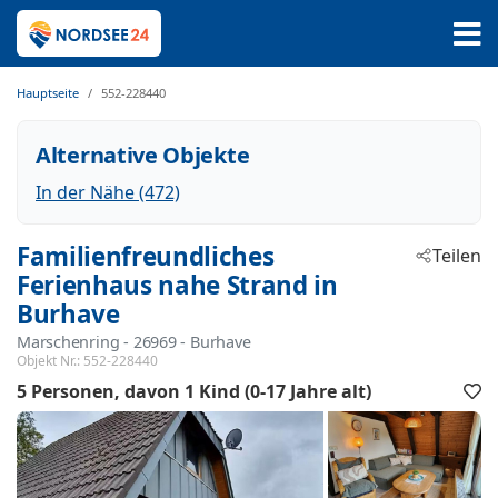
Hauptseite
552-228440
Alternative Objekte
In der Nähe (472)
Familienfreundliches
Teilen
Ferienhaus nahe Strand in
Burhave
Marschenring
 - 26969
 - Burhave
Objekt Nr.:
552-228440
5 Personen
davon 1 Kind (0-17 Jahre alt)
F
h