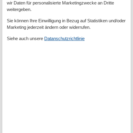
Fußball
wir Daten für personalisierte Marketingzwecke an Dritte
Gleitschirmfliegen
weitergeben.
Joggen
Kutschenfahrten
Sie können Ihre Einwilligung in Bezug auf Statistiken und/oder
Minigolf
Marketing jederzeit ändern oder widerrufen.
Nordic Walking
Radfahren
Siehe auch unsere
Datanschutzrichtlinie
Rudern
Schwimmen
Segeln
Surfen
Wandern
Wassersport
Bad
Anzahl der Duschen
1
Badezimmerfenster
Dusche
Haartrockner
Waschbecken
WC