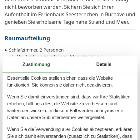
nicht beworben werden. Sichern Sie sich Ihren
Aufenthalt im Ferienhaus Seesternchen in Burhave und
genießen Sie erholsame Tage nahe Strand und Meer.
Raumaufteilung
Schlafzimmer, 2 Personen
Verdunklungsvorhänge, Kleiderschrank
Doppelbett
Zustimmung
Details
Schlafzimmer, 3 Personen
Verdunklungsvorhänge, Kleiderschrank
Essentielle Cookies stellen sicher, dass die Website
Kleines Doppelbett
funktioniert, Sie können sie daher nicht deaktivieren.
Einzelhochbett (Nur Kinder)
Wenn Sie damit einverstanden sind, dass wir Ihre Statistiken
erheben, hilft uns dies, die Website zu verbessern und
Gesamte Ausstattung
weiterzuentwickeln. In diesem Fall werden anonymisierte
Daten an unsere Subunternehmer weitergeleitet.
Aktivitäten
Wenn Sie die Verwendung aller Cookies akzeptieren, erklären
Angeln
Sie sich damit einverstanden (zusätzlich zu Statistiken), dass