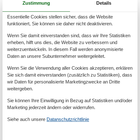
Radfahren
Zustimmung
Details
Rudern
Schwimmen
Essentielle Cookies stellen sicher, dass die Website
Segeln
funktioniert, Sie können sie daher nicht deaktivieren.
Surfen
Wandern
Wenn Sie damit einverstanden sind, dass wir Ihre Statistiken
Wassersport
erheben, hilft uns dies, die Website zu verbessern und
weiterzuentwickeln. In diesem Fall werden anonymisierte
Bad
Daten an unsere Subunternehmer weitergeleitet.
Badewanne
Badezimmerfenster
Wenn Sie die Verwendung aller Cookies akzeptieren, erklären
Haartrockner
Sie sich damit einverstanden (zusätzlich zu Statistiken), dass
Waschbecken
wir Daten für personalisierte Marketingzwecke an Dritte
WC
weitergeben.
Basic
Sie können Ihre Einwilligung in Bezug auf Statistiken und/oder
Anzahl der Stockwerke
1
Marketing jederzeit ändern oder widerrufen.
Kinder willkommen
Nichtraucher
Siehe auch unsere
Datanschutzrichtlinie
Quadratmeter
60 m²
Zimmer
3