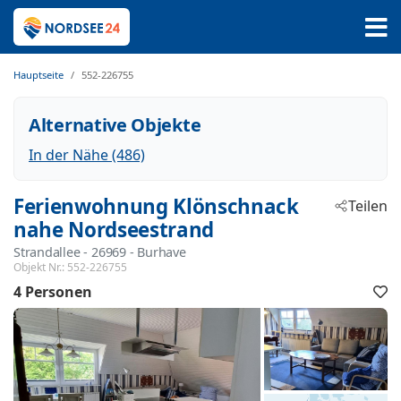
Hauptseite
552-226755
Alternative Objekte
In der Nähe (486)
Ferienwohnung Klönschnack
Teilen
nahe Nordseestrand
Strandallee
 - 26969
 - Burhave
Objekt Nr.:
552-226755
4 Personen
F
h